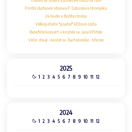
Oslava sv. Josefa a posezení mužů na faře
Postní duchovní obnova P. Ľuboslava Hromjáka
24 hodin u Božího hrobu
Velkopáteční "poutní" křížová cesta
Benefiční koncert v kostele sv. Jana Křtitele
Večer chval - kostel sv. Bartoloměje - březen
2025
1
2
3
4
5
6
7
8
9
10
11
12
2024
1
2
3
4
5
6
7
8
9
10
11
12