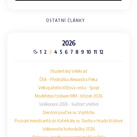
OSTATNÍ ČLÁNKY
2026
1
2
3
4
5
6
7
8
9
10
11
12
Studentský Velehrad
ČKA - Přednáška Alexandra Fleka
Velkopáteční křížová cesta - Spojil
Modlitební triduum MM - březen 2026
Velikonoce 2026 - Svátost smíření
Diecézní pouť ke sv. Vojtěchu
Pozvání ministrantů do Katedrály sv. Ducha v Hradci Králové
Velikonoční bohoslužby 2026