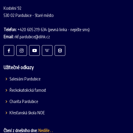
Kostelní 92
530 02 Pardubice - Staré město
Telefon:
+420 605 219 634 (pevná linka - nepište sms)
Email:
rkf.pardubice@dihk.cz
Užitečné odkazy
Salesiáni Pardubice
Řeckokatolická farnost
Charita Pardubice
Křesťanská škola NOE
Čtení z dnešního dne:
Neděle . .