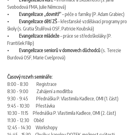
Svobodová FMA, Julie Němcová)
•
Evangelizace „dovnitř“
– péče o farníky (P. Adam Grabiec)
•
Evangelizace dětí ZŠ
– křesťanské vzdělávací programy pro
školy (s. Gratia Štulířová OSF, Patricie Koubská)
•
Evangelizace mládeže
– práce se středoškoláky (P.
František Filip)
•
Evangelizace seniorů v domovech důchodců
(s. Terezie
Burdová OSF, Marie Cvešprová)
Časový rozvrh semináře:
8:00 - 8:30 Registrace
8:30 - 9:00 Zahájení a modlitba
9:30 - 9:45 Přednáška P. Vlastimila Kadlece, OMI (1. část)
9:45 - 10:30 Přestávka
10:30 - 11:15 Přednáška P. Vlastimila Kadlece, OMI (2. část)
11:30 - 12:30 Oběd
12:45 - 14:30 Workshopy
14:45 - 15:30 Chvály s kapelou DOTEK, možnost svátosti