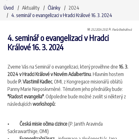
Úvod
Aktuality
Články
2024
4. seminář o evangelizaci v Hradci Králové 16. 3. 2024
23.2.2024 23:52
Pavla Bednářová
4. seminář o evangelizaci v Hradci
Králové 16. 3. 2024
Zveme Vás na Seminář o evangelizaci, který prověhne dne
16. 3.
2024 v Hradci Králové v Novém Adalbertinu
. Hlavním hostem
bude
P. Vlastimil Kadlec
, OMI, z Kongregace misionářů oblátů
Panny Marie Neposkvrněné. Tématem jeho přednášky bude:
"Radost evangelia"
. Odpoledne bude možné zvolit si některý z
následujících
workshopů:
•
Česká misie očima cizince
(P. Janith Aravinda
Sackrawarthige, OMI)
•
Evangelizační kurz
– informace a zkušenosti (s. Jana