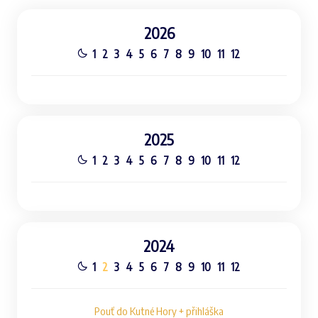
2026
1
2
3
4
5
6
7
8
9
10
11
12
2025
1
2
3
4
5
6
7
8
9
10
11
12
2024
1
2
3
4
5
6
7
8
9
10
11
12
Pouť do Kutné Hory + přihláška