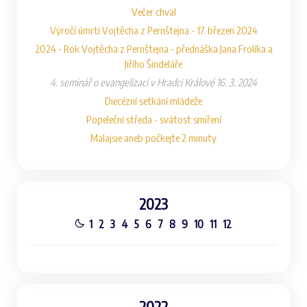
Večer chval
Výročí úmrtí Vojtěcha z Pernštejna - 17. březen 2024
2024 - Rok Vojtěcha z Pernštejna - přednáška Jana Frolíka a
Jiřího Šindeláře
4. seminář o evangelizaci v Hradci Králové 16. 3. 2024
Diecézní setkání mládeže
Popeleční středa - svátost smíření
Malajsie aneb počkejte 2 minuty
2023
1
2
3
4
5
6
7
8
9
10
11
12
2022