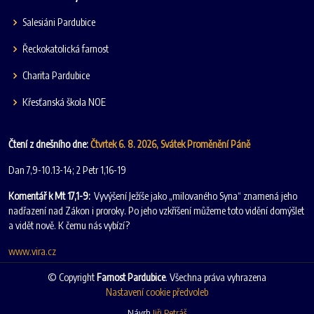
Salesiáni Pardubice
Řeckokatolická farnost
Charita Pardubice
Křesťanská škola NOE
Čtení z dnešního dne:
Čtvrtek 6. 8. 2026, Svátek Proměnění Páně
Dan 7,9-10.13-14; 2 Petr 1,16-19
Komentář k Mt 17,1-9:
Vyvýšení Ježíše jako „milovaného Syna“ znamená jeho
nadřazení nad Zákon i proroky. Po jeho vzkříšení můžeme toto vidění domýšlet
a vidět nově. K čemu nás vybízí?
www.vira.cz
© Copyright
Farnost Pardubice
. Všechna práva vyhrazena
Nastavení cookie předvoleb
Návrh
Jiři Petráš