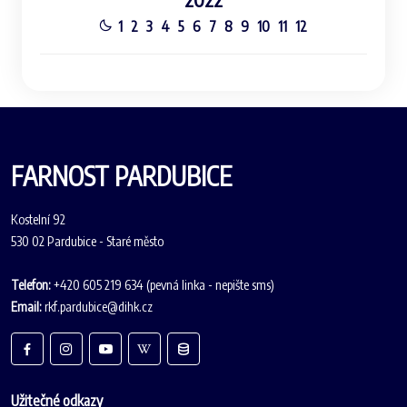
1
2
3
4
5
6
7
8
9
10
11
12
FARNOST PARDUBICE
Kostelní 92
530 02 Pardubice - Staré město
Telefon:
+420 605 219 634 (pevná linka - nepište sms)
Email:
rkf.pardubice@dihk.cz
Užitečné odkazy