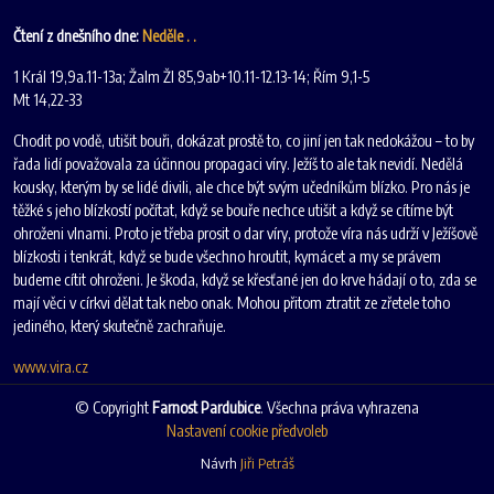
Čtení z dnešního dne:
Neděle . .
1 Král 19,9a.11-13a; Žalm Žl 85,9ab+10.11-12.13-14; Řím 9,1-5
Mt 14,22-33
Chodit po vodě, utišit bouři, dokázat prostě to, co jiní jen tak nedokážou – to by
řada lidí považovala za účinnou propagaci víry. Ježíš to ale tak nevidí. Nedělá
kousky, kterým by se lidé divili, ale chce být svým učedníkům blízko. Pro nás je
těžké s jeho blízkostí počítat, když se bouře nechce utišit a když se cítíme být
ohroženi vlnami. Proto je třeba prosit o dar víry, protože víra nás udrží v Ježíšově
blízkosti i tenkrát, když se bude všechno hroutit, kymácet a my se právem
budeme cítit ohroženi. Je škoda, když se křesťané jen do krve hádají o to, zda se
mají věci v církvi dělat tak nebo onak. Mohou přitom ztratit ze zřetele toho
jediného, který skutečně zachraňuje.
www.vira.cz
© Copyright
Farnost Pardubice
. Všechna práva vyhrazena
Nastavení cookie předvoleb
Návrh
Jiři Petráš