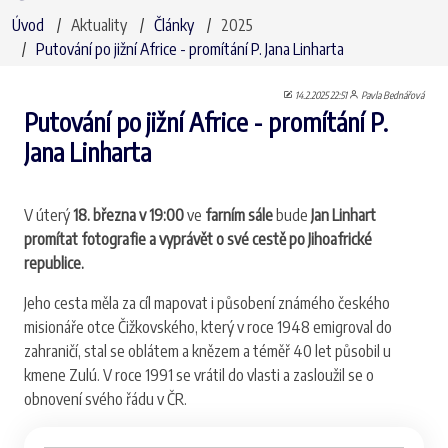
Úvod
Aktuality
Články
2025
Putování po jižní Africe - promítání P. Jana Linharta
14.2.2025 22:51
Pavla Bednářová
Putování po jižní Africe - promítání P.
Jana Linharta
V úterý
18. března v 19:00
ve
farním sále
bude
Jan Linhart
promítat fotografie a vyprávět o své cestě po Jihoafrické
republice.
Jeho cesta měla za cíl mapovat i působení známého českého
misionáře otce Čižkovského, který v roce 1948 emigroval do
zahraničí, stal se oblátem a knězem a téměř 40 let působil u
kmene Zulú. V roce 1991 se vrátil do vlasti a zasloužil se o
obnovení svého řádu v ČR.