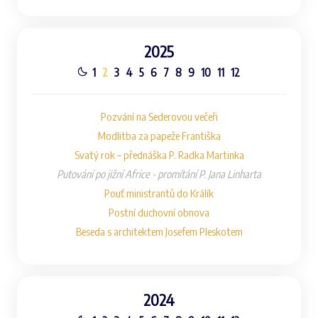
2025
1
2
3
4
5
6
7
8
9
10
11
12
Pozvání na Sederovou večeři
Modlitba za papeže Františka
Svatý rok – přednáška P. Radka Martinka
Putování po jižní Africe - promítání P. Jana Linharta
Pouť ministrantů do Králík
Postní duchovní obnova
Beseda s architektem Josefem Pleskotem
2024