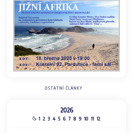
OSTATNÍ ČLÁNKY
2026
1
2
3
4
5
6
7
8
9
10
11
12