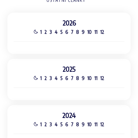
OSTATNÍ ČLÁNKY
2026
1
2
3
4
5
6
7
8
9
10
11
12
2025
1
2
3
4
5
6
7
8
9
10
11
12
2024
1
2
3
4
5
6
7
8
9
10
11
12