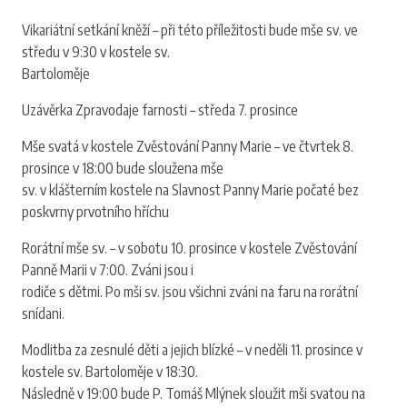
Vikariátní setkání kněží – při této příležitosti bude mše sv. ve
středu v 9:30 v kostele sv.
Bartoloměje
Uzávěrka Zpravodaje farnosti – středa 7. prosince
Mše svatá v kostele Zvěstování Panny Marie – ve čtvrtek 8.
prosince v 18:00 bude sloužena mše
sv. v klášterním kostele na Slavnost Panny Marie počaté bez
poskvrny prvotního hříchu
Rorátní mše sv. – v sobotu 10. prosince v kostele Zvěstování
Panně Marii v 7:00. Zváni jsou i
rodiče s dětmi. Po mši sv. jsou všichni zváni na faru na rorátní
snídani.
Modlitba za zesnulé děti a jejich blízké – v neděli 11. prosince v
kostele sv. Bartoloměje v 18:30.
Následně v 19:00 bude P. Tomáš Mlýnek sloužit mši svatou na