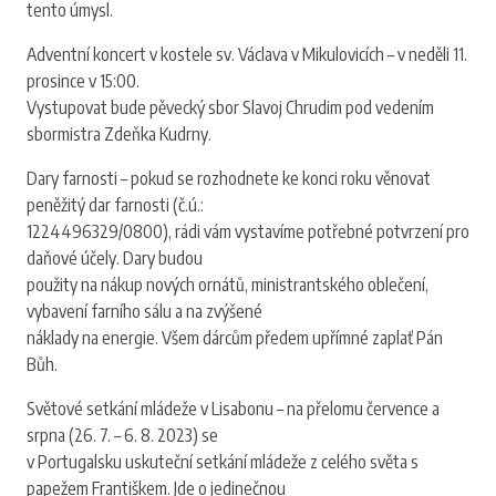
tento úmysl.
Adventní koncert v kostele sv. Václava v Mikulovicích – v neděli 11.
prosince v 15:00.
Vystupovat bude pěvecký sbor Slavoj Chrudim pod vedením
sbormistra Zdeňka Kudrny.
Dary farnosti – pokud se rozhodnete ke konci roku věnovat
peněžitý dar farnosti (č.ú.:
1224496329/0800), rádi vám vystavíme potřebné potvrzení pro
daňové účely. Dary budou
použity na nákup nových ornátů, ministrantského oblečení,
vybavení farního sálu a na zvýšené
náklady na energie. Všem dárcům předem upřímné zaplať Pán
Bůh.
Světové setkání mládeže v Lisabonu – na přelomu července a
srpna (26. 7. – 6. 8. 2023) se
v Portugalsku uskuteční setkání mládeže z celého světa s
papežem Františkem. Jde o jedinečnou