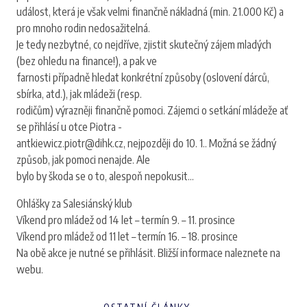
událost, která je však velmi finančně nákladná (min. 21.000 Kč) a
pro mnoho rodin nedosažitelná.
Je tedy nezbytné, co nejdříve, zjistit skutečný zájem mladých
(bez ohledu na finance!), a pak ve
farnosti případně hledat konkrétní způsoby (oslovení dárců,
sbírka, atd.), jak mládeži (resp.
rodičům) výrazněji finančně pomoci. Zájemci o setkání mládeže ať
se přihlásí u otce Piotra -
antkiewicz.piotr@dihk.cz, nejpozději do 10. 1.. Možná se žádný
způsob, jak pomoci nenajde. Ale
bylo by škoda se o to, alespoň nepokusit...
Ohlášky za Salesiánský klub
Víkend pro mládež od 14 let – termín 9. – 11. prosince
Víkend pro mládež od 11 let – termín 16. – 18. prosince
Na obě akce je nutné se přihlásit. Bližší informace naleznete na
webu.