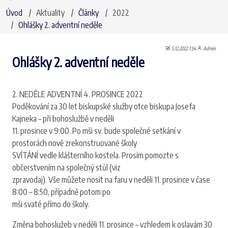
Úvod
Aktuality
Články
2022
Ohlášky 2. adventní neděle
5.12.2022 1:54
Admin
Ohlášky 2. adventní neděle
2. NEDĚLE ADVENTNÍ 4. PROSINCE 2022
Poděkování za 30 let biskupské služby otce biskupa Josefa
Kajneka – při bohoslužbě v neděli
11. prosince v 9:00. Po mši sv. bude společné setkání v
prostorách nově zrekonstruované školy
SVÍTÁNÍ vedle klášterního kostela. Prosím pomozte s
občerstvením na společný stůl (viz
zpravodaj). Vše můžete nosit na faru v neděli 11. prosince v čase
8:00 – 8:50, případně potom po
mši svaté přímo do školy.
Změna bohoslužeb v neděli 11. prosince – vzhledem k oslavám 30