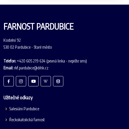
FARNOST PARDUBICE
Kostelní 92
530 02 Pardubice - Staré město
Telefon:
+420 605 219 634 (pevná linka - nepište sms)
Email:
rkf.pardubice@dihk.cz
Užitečné odkazy
Salesiáni Pardubice
Řeckokatolická farnost