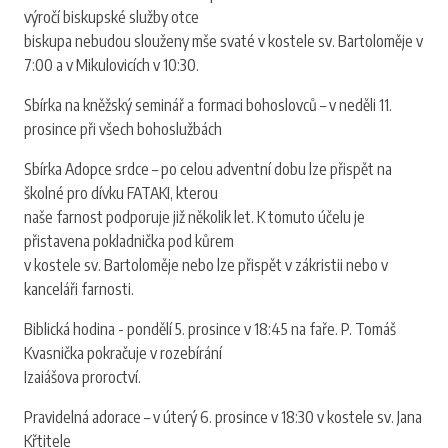
výročí biskupské služby otce
biskupa nebudou slouženy mše svaté v kostele sv. Bartoloměje v
7:00 a v Mikulovicích v 10:30.
Sbírka na kněžský seminář a formaci bohoslovců – v neděli 11.
prosince při všech bohoslužbách
Sbírka Adopce srdce – po celou adventní dobu lze přispět na
školné pro dívku FATAKI, kterou
naše farnost podporuje již několik let. K tomuto účelu je
přistavena pokladnička pod kůrem
v kostele sv. Bartoloměje nebo lze přispět v zákristii nebo v
kanceláři farnosti.
Biblická hodina - pondělí 5. prosince v 18:45 na faře. P. Tomáš
Kvasnička pokračuje v rozebírání
Izaiášova proroctví.
Pravidelná adorace – v úterý 6. prosince v 18:30 v kostele sv. Jana
Křtitele