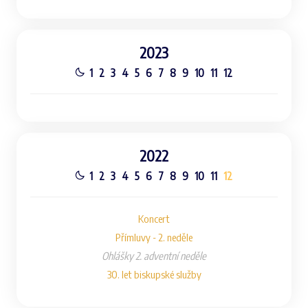
2023
1
2
3
4
5
6
7
8
9
10
11
12
2022
1
2
3
4
5
6
7
8
9
10
11
12
Koncert
Přímluvy - 2. neděle
Ohlášky 2. adventní neděle
30. let biskupské služby