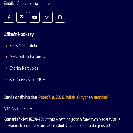
Email:
rkf.pardubice@dihk.cz
Užitečné odkazy
Salesiáni Pardubice
Řeckokatolická farnost
Charita Pardubice
Křesťanská škola NOE
Čtení z dnešního dne:
Pátek 7. 8. 2026, Pátek 18. týdne v mezidobí
Nah 2,1.3; 3,1-3.6-7;
Komentář k Mt 16,24-28:
Ztráta vlastních jistot a falešných představ ať je
pozváním k tomu, aby mě Ježíš naplnil. Chci mu k tomu dát prostor!