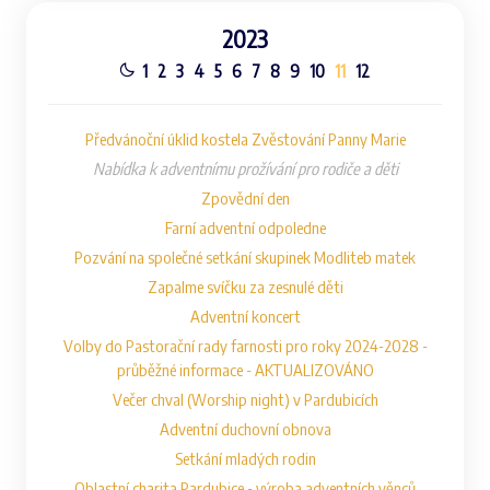
2023
1
2
3
4
5
6
7
8
9
10
11
12
Předvánoční úklid kostela Zvěstování Panny Marie
Nabídka k adventnímu prožívání pro rodiče a děti
Zpovědní den
Farní adventní odpoledne
Pozvání na společné setkání skupinek Modliteb matek
Zapalme svíčku za zesnulé děti
Adventní koncert
Volby do Pastorační rady farnosti pro roky 2024-2028 -
průběžné informace - AKTUALIZOVÁNO
Večer chval (Worship night) v Pardubicích
Adventní duchovní obnova
Setkání mladých rodin
Oblastní charita Pardubice - výroba adventních věnců