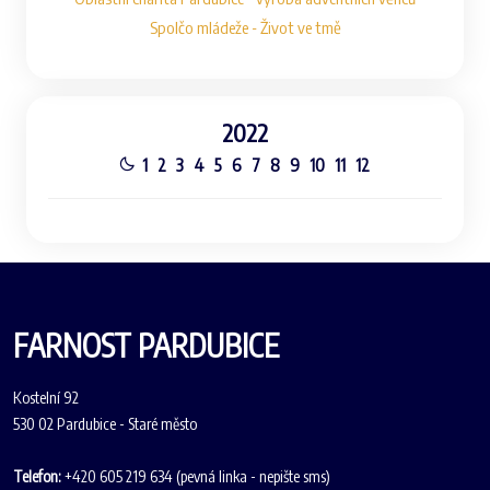
Spolčo mládeže - Život ve tmě
2022
1
2
3
4
5
6
7
8
9
10
11
12
FARNOST PARDUBICE
Kostelní 92
530 02 Pardubice - Staré město
Telefon:
+420 605 219 634 (pevná linka - nepište sms)