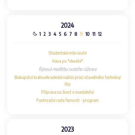
2024
1
2
3
4
5
6
7
8
9
10
11
12
Studentské mše svaté
Káva po "deváté"
Říjnová modlitba svatého růžence
Biskupství královehradecké nabízí práci stavebního technika/
čky
Příprava na život v manželství
Pastorační rada farnosti - program
2023