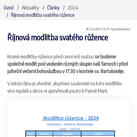
Úvod
Aktuality
Články
2024
Říjnová modlitba svatého růžence
25.9.2024 17:25
Pavla Bednářová
Říjnová modlitba svatého růžence
Kromě modlitby růžence před ranní mší svatou
se budeme
společně modlit pod vedením různých skupin naší farnosti i před
páteční večerní bohoslužbou v 17:30 v kostele sv. Bartoloměje.
V měsíci říjnu je vhodné, abychom soukromě na tuto modlitbu
více mysleli a skrze ni upevňovali pouto k Panně Marii.