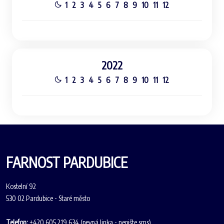
1
2
3
4
5
6
7
8
9
10
11
12
2022
1
2
3
4
5
6
7
8
9
10
11
12
FARNOST PARDUBICE
Kostelní 92
530 02 Pardubice - Staré město
Telefon:
+420 605 219 634 (pevná linka - nepište sms)