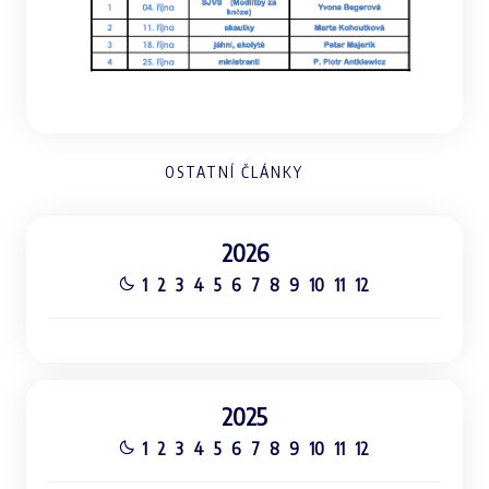
OSTATNÍ ČLÁNKY
2026
1
2
3
4
5
6
7
8
9
10
11
12
2025
1
2
3
4
5
6
7
8
9
10
11
12