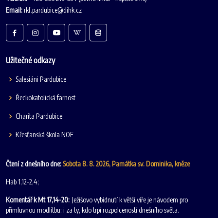
Email:
rkf.pardubice@dihk.cz
Užitečné odkazy
Salesiáni Pardubice
Řeckokatolická farnost
Charita Pardubice
Křesťanská škola NOE
Čtení z dnešního dne:
Sobota 8. 8. 2026, Památka sv. Dominika, kněze
Hab 1,12-2,4;
Komentář k Mt 17,14-20:
Ježíšovo vybídnutí k větší víře je návodem pro
přímluvnou modlitbu: i za ty, kdo trpí rozpolceností dnešního světa.