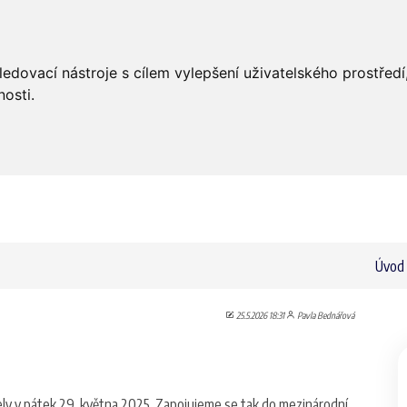
Úvod
Aktuality
Bohoslužby
ledovací nástroje s cílem vylepšení uživatelského prostře
osti.
Úvod
25.5.2026 18:31
Pavla Bednářová
tely v pátek 29. května 2025. Zapojujeme se tak do mezinárodní