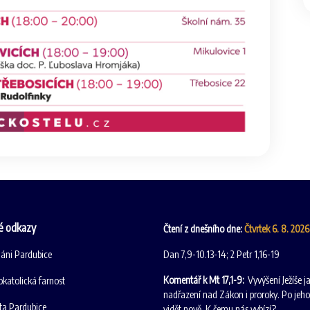
é odkazy
Čtení z dnešního dne:
Čtvrtek 6. 8. 202
iáni Pardubice
Dan 7,9-10.13-14; 2 Petr 1,16-19
Komentář k Mt 17,1-9:
Vyvýšení Ježíše
katolická farnost
nadřazení nad Zákon i proroky. Po jeho
ta Pardubice
vidět nově. K čemu nás vybízí?