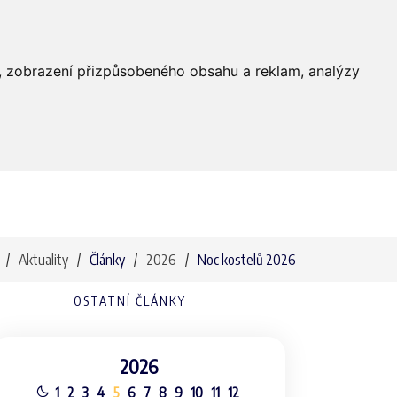
Farnost
Služby
Média
Kontakty
dí, zobrazení přizpůsobeného obsahu a reklam, analýzy
Aktuality
Články
2026
Noc kostelů 2026
OSTATNÍ ČLÁNKY
2026
1
2
3
4
5
6
7
8
9
10
11
12