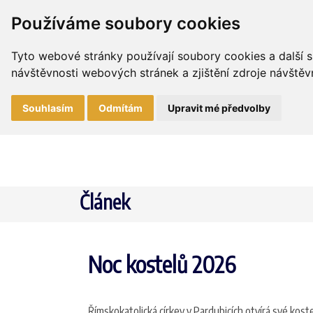
Používáme soubory cookies
Tyto webové stránky používají soubory cookies a další s
návštěvnosti webových stránek a zjištění zdroje návštěvn
Souhlasím
Odmítám
Upravit mé předvolby
Článek
Noc kostelů 2026
Římskokatolická církev v Pardubicích otvírá své kos