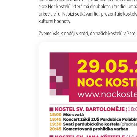
akce Noc kostelů, která má dlouholetou tradici. Umožňu
církev a víru. Nabízí setkávání lidí, prezentuje kost
kulturní hodnoty.
Zveme Vás, s nadějí v srdci, do našich kostelů v Pardu