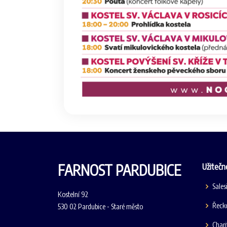
FARNOST PARDUBICE
Užitečn
Sales
Kostelní 92
Řecko
530 02 Pardubice - Staré město
Chari