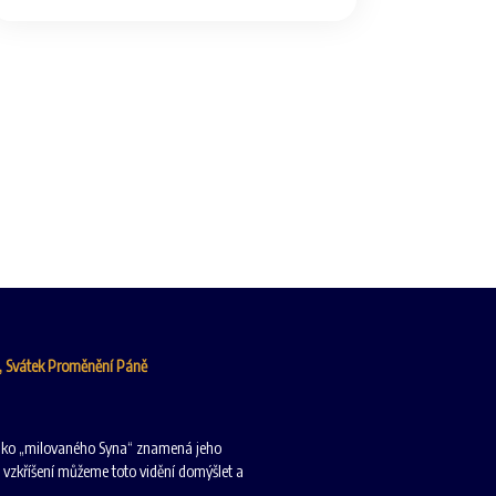
6, Svátek Proměnění Páně
 jako „milovaného Syna“ znamená jeho
 vzkříšení můžeme toto vidění domýšlet a