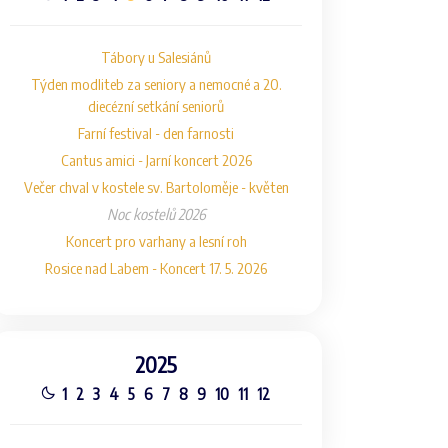
Tábory u Salesiánů
Týden modliteb za seniory a nemocné a 20.
diecézní setkání seniorů
Farní festival - den farnosti
Cantus amici - Jarní koncert 2026
Večer chval v kostele sv. Bartoloměje - květen
Noc kostelů 2026
Koncert pro varhany a lesní roh
Rosice nad Labem - Koncert 17. 5. 2026
2025
1
2
3
4
5
6
7
8
9
10
11
12