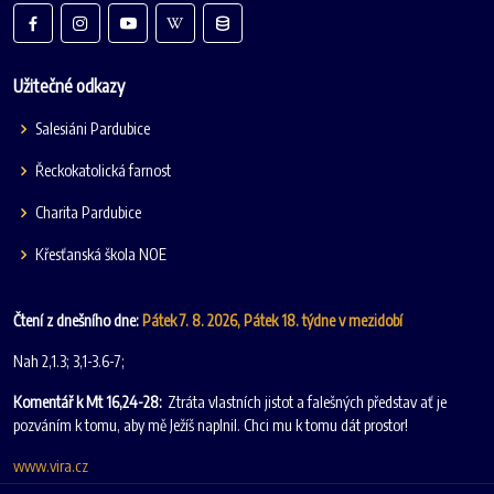
Užitečné odkazy
Salesiáni Pardubice
Řeckokatolická farnost
Charita Pardubice
Křesťanská škola NOE
Čtení z dnešního dne:
Pátek 7. 8. 2026, Pátek 18. týdne v mezidobí
Nah 2,1.3; 3,1-3.6-7;
Komentář k Mt 16,24-28:
Ztráta vlastních jistot a falešných představ ať je
pozváním k tomu, aby mě Ježíš naplnil. Chci mu k tomu dát prostor!
www.vira.cz