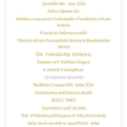
Zpovědní den - únor 2026
Fařba s Nýmem 14+
Nabídka cizojazyčných bohoslužeb v Pardubicích a Hradci
Králové
Pozvání na Sederovou večeři
Oblastní setkání charismatické obnovy královehradecké
diecéze
ČKA - Přednáška Mgr. Matěje Jirsy
Requiem za P. Vojtěcha Glogara
6. seminář o evangelizaci
Farní pouť na Slovensko
Modlitební triduum MM - leden 2026
Farní kavárna aneb káva po deváté
BOSCO TIMES
Vyprávění o cestě do Indie
ČKA - Přednáška politologa prof. Petra Kratochvíla
Večer chval v kostele sv. Jana Křtitele - leden