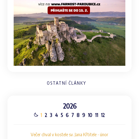
OSTATNÍ ČLÁNKY
2026
1
2
3
4
5
6
7
8
9
10
11
12
Večer chval v kostele sv. Jana Křtitele - únor