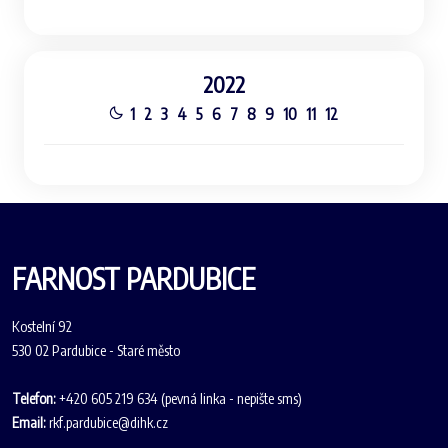
2022
1
2
3
4
5
6
7
8
9
10
11
12
FARNOST PARDUBICE
Kostelní 92
530 02 Pardubice - Staré město
Telefon:
+420 605 219 634 (pevná linka - nepište sms)
Email:
rkf.pardubice@dihk.cz