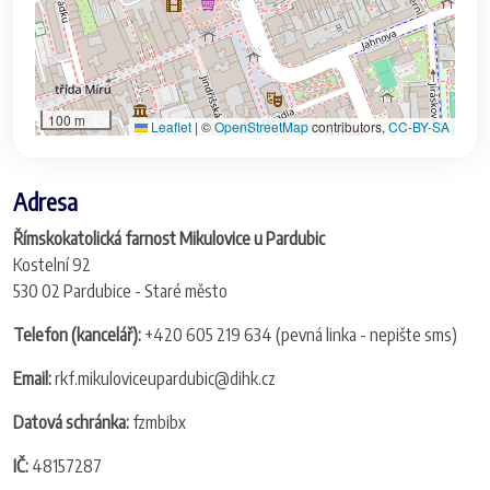
100 m
Leaflet
|
©
OpenStreetMap
contributors,
CC-BY-SA
Adresa
Římskokatolická farnost Mikulovice u Pardubic
Kostelní 92
530 02 Pardubice - Staré město
Telefon (kancelář):
+420 605 219 634 (pevná linka - nepište sms)
Email:
rkf.mikuloviceupardubic@dihk.cz
Datová schránka:
fzmbibx
IČ:
48157287