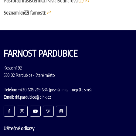
Pastorační asistentka:
Pavla Bednářová
Seznam kněží farnosti:
FARNOST PARDUBICE
Kostelní 92
530 02 Pardubice - Staré město
Telefon:
+420 605 219 634 (pevná linka - nepište sms)
Email:
rkf.pardubice@dihk.cz
Užitečné odkazy