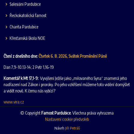
Salesiáni Pardubice
Řeckokatolická farnost
Charita Pardubice
Křesťanská škola NOE
Čtení z dnešního dne:
Čtvrtek 6. 8. 2026, Svátek Proměnění Páně
Dan 7,9-10.13-14; 2 Petr 1,16-19
Komentář k Mt 17,1-9:
Vyvýšení Ježíše jako „milovaného Syna“ znamená jeho
nadřazení nad Zákon i proroky. Po jeho vzkříšení můžeme toto vidění domýšlet
a vidět nově. K čemu nás vybízí?
www.vira.cz
© Copyright
Farnost Pardubice
. Všechna práva vyhrazena
Nastavení cookie předvoleb
Návrh
Jiři Petráš