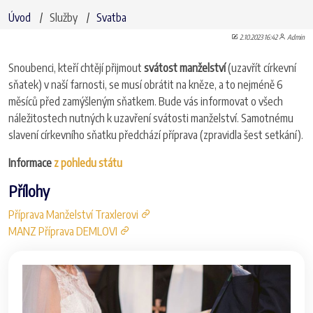
Úvod
Služby
Svatba
2.10.2023 16:42
Admin
Snoubenci, kteří chtějí přijmout
svátost manželství
(uzavřít církevní
sňatek) v naší farnosti, se musí obrátit na kněze, a to nejméně 6
měsíců před zamýšleným sňatkem. Bude vás informovat o všech
náležitostech nutných k uzavření svátosti manželství. Samotnému
slavení církevního sňatku předchází příprava (zpravidla šest setkání).
Informace
z pohledu státu
Přílohy
Příprava Manželství Traxlerovi
MANZ Příprava DEMLOVI