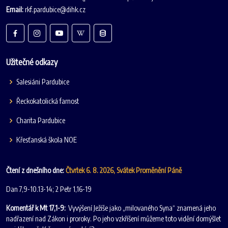
Email:
rkf.pardubice@dihk.cz
Užitečné odkazy
Salesiáni Pardubice
Řeckokatolická farnost
Charita Pardubice
Křesťanská škola NOE
Čtení z dnešního dne:
Čtvrtek 6. 8. 2026, Svátek Proměnění Páně
Dan 7,9-10.13-14; 2 Petr 1,16-19
Komentář k Mt 17,1-9:
Vyvýšení Ježíše jako „milovaného Syna“ znamená jeho
nadřazení nad Zákon i proroky. Po jeho vzkříšení můžeme toto vidění domýšlet