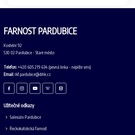
FARNOST PARDUBICE
Kostelní 92
530 02 Pardubice - Staré město
Telefon:
+420 605 219 634 (pevná linka - nepište sms)
Email:
rkf.pardubice@dihk.cz
Užitečné odkazy
Salesiáni Pardubice
Řeckokatolická farnost