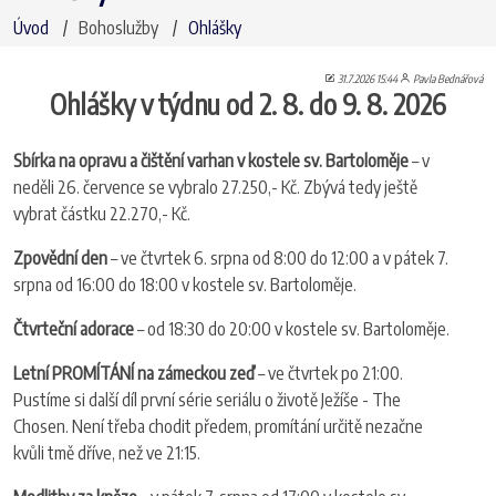
Úvod
Bohoslužby
Ohlášky
31.7.2026 15:44
Pavla Bednářová
Ohlášky v týdnu od 2. 8. do 9. 8. 2026
Sbírka na opravu a čištění varhan v kostele sv. Bartoloměje
– v
neděli 26. července se vybralo 27.250,- Kč. Zbývá tedy ještě
vybrat částku 22.270,- Kč.
Zpovědní den
– ve čtvrtek 6. srpna od 8:00 do 12:00 a v pátek 7.
srpna od 16:00 do 18:00 v kostele sv. Bartoloměje.
Čtvrteční adorace
– od 18:30 do 20:00 v kostele sv. Bartoloměje.
Letní PROMÍTÁNÍ na zámeckou zeď
– ve čtvrtek po 21:00.
Pustíme si další díl první série seriálu o životě Ježíše - The
Chosen. Není třeba chodit předem, promítání určitě nezačne
kvůli tmě dříve, než ve 21:15.