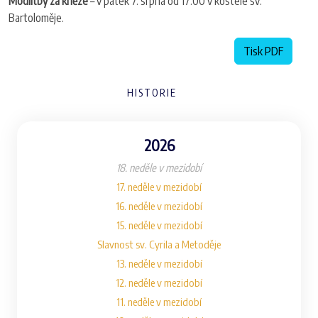
Modlitby za kněze
– v pátek 7. srpna od 17:00 v kostele sv.
Bartoloměje.
Tisk PDF
HISTORIE
2026
18. neděle v mezidobí
17. neděle v mezidobí
16. neděle v mezidobí
15. neděle v mezidobí
Slavnost sv. Cyrila a Metoděje
13. neděle v mezidobí
12. neděle v mezidobí
11. neděle v mezidobí