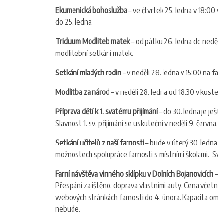
Ekumenická bohoslužba
– ve čtvrtek 25. ledna v 18:00
do 25. ledna.
Triduum Modliteb matek
– od pátku 26. ledna do neděl
modlitební setkání matek.
Setkání mladých rodin
– v neděli 28. ledna v 15:00 na f
Modlitba za národ
– v neděli 28. ledna od 18:30 v koste
Příprava dětí k 1. svatému přijímání
– do 30. ledna je je
Slavnost 1. sv. přijímání se uskuteční v neděli 9. června.
Setkání učitelů z naší farnosti
– bude v úterý 30. ledna
možnostech spolupráce farnosti s místními školami. Sv
Farní návštěva vinného sklípku v Dolních Bojanovicích
–
Přespání zajištěno, doprava vlastními auty. Cena včet
webových stránkách farnosti do 4. února. Kapacita om
nebude.