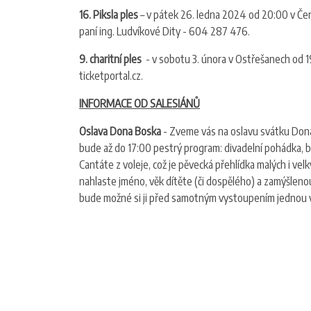
16. Piksla ples
– v pátek 26. ledna 2024 od 20:00 v Če
paní ing. Ludvíkové Dity - 604 287 476.
9. charitní ples
- v sobotu 3. února v Ostřešanech od 1
ticketportal.cz.
INFORMACE OD SALESIÁNŮ
Oslava Dona Boska
- Zveme vás na oslavu svátku Dona
bude až do 17:00 pestrý program: divadelní pohádka, b
Cantáte z voleje, což je pěvecká přehlídka malých i ve
nahlaste jméno, věk dítěte (či dospělého) a zamýšlen
bude možné si ji před samotným vystoupením jednou v