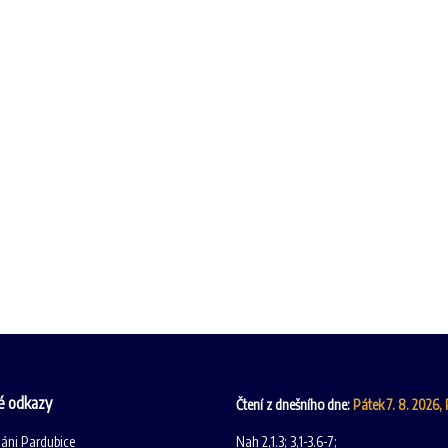
é odkazy
Čtení z dnešního dne:
Pátek 7. 8. 2026,
iáni Pardubice
Nah 2,1.3; 3,1-3.6-7;