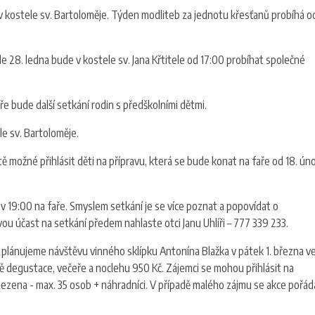
 v kostele sv. Bartoloměje. Týden modliteb za jednotu křesťanů probíhá od
e 28. ledna bude v kostele sv. Jana Křtitele od 17:00 probíhat společné
aře bude další setkání rodin s předškolními dětmi.
le sv. Bartoloměje.
ště možné přihlásit děti na přípravu, která se bude konat na faře od 18. úno
 v 19:00 na faře. Smyslem setkání je se více poznat a popovídat o
ou účast na setkání předem nahlaste otci Janu Uhlíři – 777 339 233.
 plánujeme návštěvu vinného sklípku Antonína Blažka v pátek 1. března ve
ně degustace, večeře a noclehu 950 Kč. Zájemci se mohou přihlásit na
ezena - max. 35 osob + náhradníci. V případě malého zájmu se akce pořád