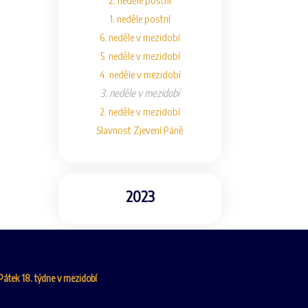
2. neděle postní
1. neděle postní
6. neděle v mezidobí
5. neděle v mezidobí
4. neděle v mezidobí
3. neděle v mezidobí
2. neděle v mezidobí
Slavnost Zjevení Páně
2023
 Pátek 18. týdne v mezidobí