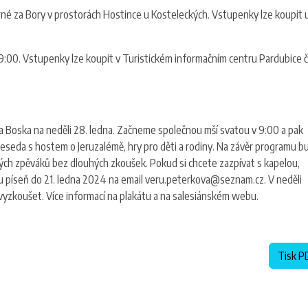
rné za Bory v prostorách Hostince u Kosteleckých. Vstupenky lze koupit 
9:00. Vstupenky lze koupit v Turistickém informačním centru Pardubice č
 Boska na neděli 28. ledna. Začneme společnou mší svatou v 9:00 a pak
eseda s hostem o Jeruzalémě, hry pro děti a rodiny. Na závěr programu b
lkých zpěváků bez dlouhých zkoušek. Pokud si chcete zazpívat s kapelou,
ou píseň do 21. ledna 2024 na email veru.peterkova@seznam.cz. V neděli
yzkoušet. Více informací na plakátu a na salesiánském webu.
Tisk P