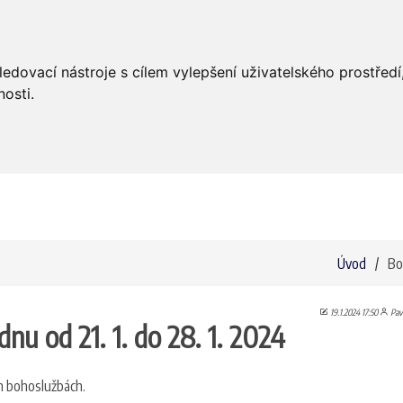
Úvod
Aktuality
Bohoslužby
ledovací nástroje s cílem vylepšení uživatelského prostře
osti.
Úvod
Bo
19.1.2024 17:50
Pav
nu od 21. 1. do 28. 1. 2024
ech bohoslužbách.