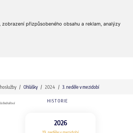
Farnost
Služby
Média
Kontakty
dí, zobrazení přizpůsobeného obsahu a reklam, analýzy
hoslužby
Ohlášky
2024
3. neděle v mezidobí
HISTORIE
la Bednářová
2026
19. neděle v mezidobí