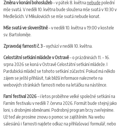
Změna v konání bohoslužeb
– v pátek 8. května
nebude
polední
mše svatá. V neděli 10. května bude sloužena mše svatá v 10:30 v
Medlešicích. V Mikulovicích se mše svatá nebude konat.
Mše svatá ve slovenštině
– v neděli 10. května v 19:00 v kostele
sv. Bartoloměje.
Zpravodaj farnosti č. 3
– vychází v neděli 10. května.
Celostátní setkání mládeže v Ostravě
– o prázdninách 11. – 16.
srpna 2026 se koná v Ostravě Celostátní setkání mládeže. I
Pardubická mládež se tohoto setkání zúčastní. Pokud má někdo
zájem se ještě přihlásit, tak bližší informace naleznete na
webových stránkách farnosti nebo na letáčku na nástěnce.
Farní festival 2026
– i letos proběhne velké společné setkání na
Farním festivalu v neděli 7. června 2026. Formát bude stejný jako
loni, s drobnými obměnami. Podrobný program brzy zveřejníme.
Už teď ale prosíme znovu o pomoc se zajištěním. Na webu
salesiánů i farnosti najdete odkaz na přihlašovací formulář, nebo