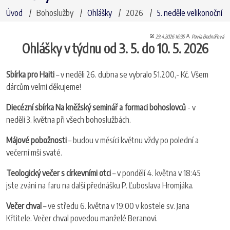
Úvod
Bohoslužby
Ohlášky
2026
5. neděle velikonoční
29.4.2026 16:35
Pavla Bednářová
Ohlášky v týdnu od 3. 5. do 10. 5. 2026
Sbírka pro Haiti
– v neděli 26. dubna se vybralo 51.200,- Kč. Všem
dárcům velmi děkujeme!
Diecézní sbírka Na kněžský seminář a formaci bohoslovců
- v
neděli 3. května při všech bohoslužbách.
Májové pobožnosti
– budou v měsíci květnu vždy po polední a
večerní mši svaté.
Teologický večer s církevními otci
– v pondělí 4. května v 18:45
jste zváni na faru na další přednášku P. Ľuboslava Hromjáka.
Večer chval
– ve středu 6. května v 19:00 v kostele sv. Jana
Křtitele. Večer chval povedou manželé Beranovi.