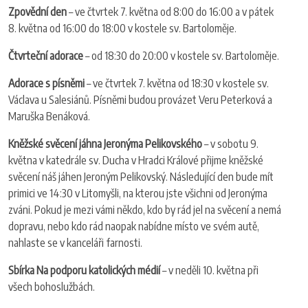
Zpovědní den
– ve čtvrtek 7. května od 8:00 do 16:00 a v pátek
8. května od 16:00 do 18:00 v kostele sv. Bartoloměje.
Čtvrteční adorace
– od 18:30 do 20:00 v kostele sv. Bartoloměje.
Adorace s písněmi
– ve čtvrtek 7. května od 18:30 v kostele sv.
Václava u Salesiánů. Písněmi budou provázet Veru Peterková a
Maruška Benáková.
Kněžské svěcení jáhna Jeronýma Pelikovského
– v sobotu 9.
května v katedrále sv. Ducha v Hradci Králové přijme kněžské
svěcení náš jáhen Jeroným Pelikovský. Následující den bude mít
primici ve 14:30 v Litomyšli, na kterou jste všichni od Jeronýma
zváni. Pokud je mezi vámi někdo, kdo by rád jel na svěcení a nemá
dopravu, nebo kdo rád naopak nabídne místo ve svém autě,
nahlaste se v kanceláři farnosti.
Sbírka Na podporu katolických médií
– v neděli 10. května při
všech bohoslužbách.