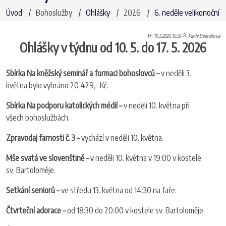
Úvod
Bohoslužby
Ohlášky
2026
6. neděle velikonoční
19.5.2026 15:56
Pavla Bednářová
Ohlášky v týdnu od 10. 5. do 17. 5. 2026
Sbírka Na kněžský seminář a formaci bohoslovců –
v neděli 3.
května bylo vybráno 20 429,- Kč.
Sbírka Na podporu katolických médií –
v neděli 10. května při
všech bohoslužbách.
Zpravodaj farnosti č. 3 –
vychází v neděli 10. května.
Mše svatá ve slovenštině –
v neděli 10. května v 19:00 v kostele
sv. Bartoloměje.
Setkání seniorů –
ve středu 13. května od 14:30 na faře.
Čtvrteční adorace –
od 18:30 do 20:00 v kostele sv. Bartoloměje.