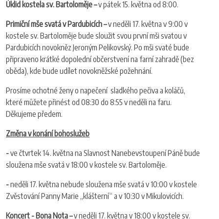
Úklid kostela sv. Bartoloměje –
v pátek 15. května od 8:00.
Primiční mše svatá v Pardubicích –
v neděli 17. května v 9:00 v
kostele sv. Bartoloměje bude sloužit svou první mši svatou v
Pardubicích novokněz Jeroným Pelikovský. Po mši svaté bude
připraveno krátké dopolední občerstvení na farní zahradě (bez
oběda), kde bude udílet novokněžské požehnání.
Prosíme ochotné ženy o napečení sladkého pečiva a koláčů,
které můžete přinést od 08:30 do 8:55 v neděli na faru.
Děkujeme předem.
Změna v konání bohoslužeb
-
ve čtvrtek 14. května na Slavnost Nanebevstoupení Páně bude
sloužena mše svatá v 18:00 v kostele sv. Bartoloměje.
-
neděli 17. května nebude sloužena mše svatá v 10:00 v kostele
Zvěstování Panny Marie „klášterní“ a v 10:30 v Mikulovicích.
Koncert - Bona Nota –
v neděli 17. května v 18:00 v kostele sv.