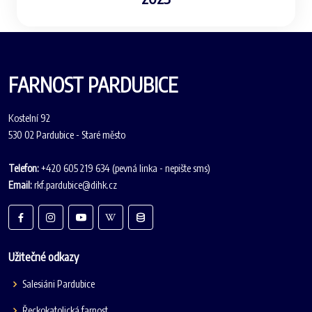
FARNOST PARDUBICE
Kostelní 92
530 02 Pardubice - Staré město
Telefon:
+420 605 219 634 (pevná linka - nepište sms)
Email:
rkf.pardubice@dihk.cz
Užitečné odkazy
Salesiáni Pardubice
Řeckokatolická farnost