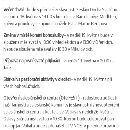
Večer chval
– bude v předvečer slavnosti Seslání Ducha Svatého
v sobotu 18. května v 19:00 v kostele sv. Bartoloměje. Modliteb,
zpěvu a promluvy se ujmou manžele Eva a Martin Beranovi.
Změna v místě konání bohoslužby
– v neděli 19. května bude v
sloužena mše svatá v 10:30 v Medlešicích a v 13:30 v Dřenicích.
Nebude sloužena mše svatá v 10:30 v Mikulovicích.
Příprava na první svaté přijímání
– v neděli 19. května v 15:00 na
faře.
Sbírka Na pastorační aktivity v diecézi
– v neděli 19. května při
všech bohoslužbách.
Otevření salesiánského centra (Ote FEST)
- radostnou událostí
naší farnosti a salesiánské komunity je slavnostní znovuotevření
salesiánského centra a kostela sv. Václava v neděli 26. května.
Oslavy začnou mší svatou v 10:30, kterou bude celebrovat pan
biskup Jan Vokál a bude ji přenášet i TV NOE. V poledne provinciál