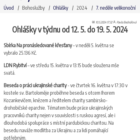
Úvod
Bohoslužby
Ohlášky
2024
7. neděle velikonoční
10.5.2024 17:32
Pavla Bednářová
Ohlášky v týdnu od 12. 5. do 19. 5. 2024
Sbírka Na pronásledované křesťany
– v neděli 5. května se
vybralo 25.136 Kč.
LDN Rybitví
– ve středu 15. května v 13:15 bude sloužena mše
svatá.
Beseda o práci ukrajinské charity
- ve čtvrtek 16. května v 17:30 v
kostele sv. Bartoloměje proběhne beseda s otcem Ihorem
Kozankevičem, knězem a ředitelem charity sambirsko-
drohobičské eparchie. Tématem bude práce ukrajinských
pracovníků charity nejen v souvislosti s ruskou agresí, ale i
dlouhodobá spolupráce s místní pardubickou charitou. Na
besedu naváže modlitba za Ukrajinu a za lidi pomáhající
potřebným.