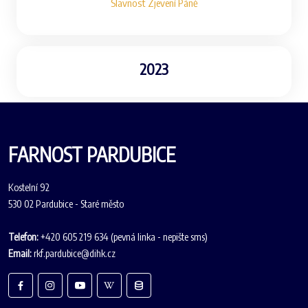
Slavnost Zjevení Páně
2023
FARNOST PARDUBICE
Kostelní 92
530 02 Pardubice - Staré město
Telefon:
+420 605 219 634 (pevná linka - nepište sms)
Email:
rkf.pardubice@dihk.cz