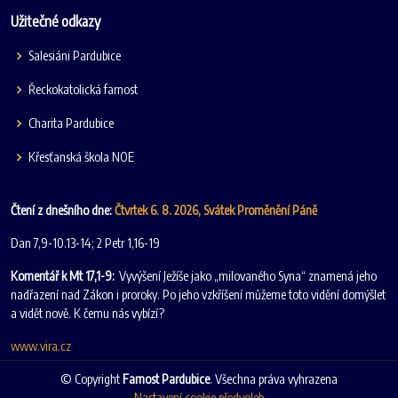
Užitečné odkazy
Salesiáni Pardubice
Řeckokatolická farnost
Charita Pardubice
Křesťanská škola NOE
Čtení z dnešního dne:
Čtvrtek 6. 8. 2026, Svátek Proměnění Páně
Dan 7,9-10.13-14; 2 Petr 1,16-19
Komentář k Mt 17,1-9:
Vyvýšení Ježíše jako „milovaného Syna“ znamená jeho
nadřazení nad Zákon i proroky. Po jeho vzkříšení můžeme toto vidění domýšlet
a vidět nově. K čemu nás vybízí?
www.vira.cz
© Copyright
Farnost Pardubice
. Všechna práva vyhrazena
Nastavení cookie předvoleb