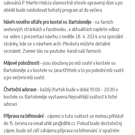
salesiánů P. Martin Hobza slavnostně otevře opravený dům a po
obědě bude následovat bohatý program až do večera.
Návrh nového oltáře pro kostel sv. Bartoloměje
- na farních
webových stránkách a Facebooku , v aktualitách najdete odkaz
na video z prezentaci návrhu z neděle 28. 4. 2024 a na speciální
stránky, kde se s návrhem arch. Pleskota můžete detailně
seznámit. Zveme Vás na youtube kanál naší farnosti.
Májové pobožnosti
– jsou slouženy po mši svaté v kostele sv.
Bartoloměje a v kostele sv. Jana Křtitele a to po polední mši svaté
a po večerní mši svaté.
Čtvrteční adorace
- každý čtvrtek bude v době 19:00 - 20:30 v
kostele sv. Bartoloměje vystavena Nejsvětější svátost k tiché
adoraci.
Příprava na biřmování
- zájemci o tuto svátost se mohou přihlásit
do 15. června na email uhlir.jan@dihk.cz. Pokud bude dostatečný
zájem, bude od září zahájena příprava na biřmování. V opačném