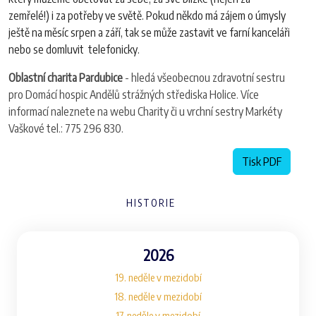
zemřelé!) i za potřeby ve světě. Pokud někdo má zájem o úmysly
ještě na měsíc srpen a září, tak se může zastavit ve farní kanceláři
nebo se domluvit
telefonicky.
Oblastní charita Pardubice
- hledá všeobecnou zdravotní sestru
pro Domácí hospic Andělů strážných střediska Holice. Více
informací naleznete na webu Charity či u vrchní sestry Markéty
Vaškové tel.: 775 296 830.
Tisk PDF
HISTORIE
2026
19. neděle v mezidobí
18. neděle v mezidobí
17. neděle v mezidobí