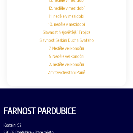
13. neděle v mezidobí
12. neděle v mezidobí
11. neděle v mezidobí
10. neděle v mezidobí
Slavnost Nejsvětější Trojice
Slavnost Seslání Ducha Svatého
7. Neděle velikonoční
5. Neděle velikonoční
2. neděle velikonoční
Zmrtvýchvstání Páně
FARNOST PARDUBICE
Kostelní 92
530 02 Pardubice - Staré město