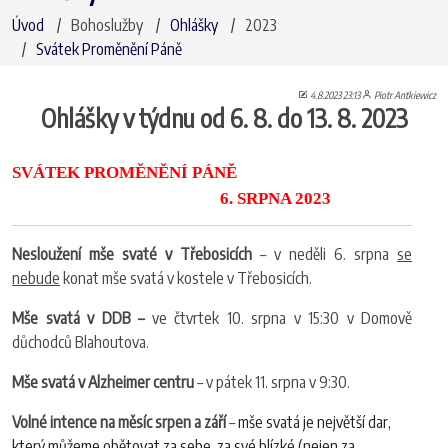
Úvod
Bohoslužby
Ohlášky
2023
Svátek Proměnění Páně
4.8.2023 23:13
Piotr Antkiewicz
Ohlášky v týdnu od 6. 8. do 13. 8. 2023
SVÁTEK PROMĚNĚNÍ PÁNĚ
6. SRPNA 2023
Nesloužení mše svaté v Třebosicích
– v neděli 6. srpna
se
nebude
konat mše svatá v kostele v Třebosicích.
Mše svatá v DDB –
ve čtvrtek 10. srpna v 15:30 v Domově
důchodců Blahoutova.
Mše svatá v Alzheimer centru
–
v pátek 11. srpna v 9:30.
Volné intence na měsíc srpen a září
–
mše svatá je největší dar,
který můžeme obětovat za sebe, za své blízké (nejen za