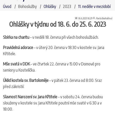
Úvod
Bohoslužby
Ohlášky
2023
11. neděle v mezidobí
16.6.2023 16:29
Pavla Bednářová
Ohlášky v týdnu od 18. 6. do 25. 6. 2023
Sbírka na charitu
– v neděli 18. června při všech bohoslužbách.
Pravidelná adorace
– v úterý 20. června v 18:30 v kostele sv. Jana
Křtitele.
Mše svatá v DDK
– ve čtvrtek 22. června v 15:00 v Domově pro
seniory u Kostelíčka.
Úklid kostela sv. Bartoloměje
– v pátek 23. června od 8:00. Sraz
před zákristií.
Slavnost Narození sv. Jana Křtitele
– v sobotu 24. června budou
slouženy v kostele sv. Jana Křtitele poutní mše svaté v 6:30 a v
18:00.