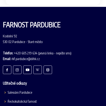
FARNOST PARDUBICE
Kostelní 92
530 02 Pardubice - Staré město
Telefon:
+420 605 219 634 (pevná linka - nepište sms)
Email:
rkf.pardubice@dihk.cz
Užitečné odkazy
Salesiáni Pardubice
Řeckokatolická farnost