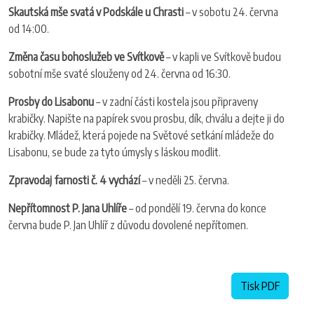
Skautská mše svatá v Podskále u Chrasti
– v sobotu 24. června
od 14:00.
Změna času bohoslužeb ve Svítkově
– v kapli ve Svítkově budou
sobotní mše svaté slouženy od 24. června od 16:30.
Prosby do Lisabonu
– v zadní části kostela jsou připraveny
krabičky. Napište na papírek svou prosbu, dík, chválu a dejte ji do
krabičky. Mládež, která pojede na Světové setkání mládeže do
Lisabonu, se bude za tyto úmysly s láskou modlit.
Zpravodaj farnosti č. 4 vychází
– v neděli 25. června.
Nepřítomnost P. Jana Uhlíře
– od pondělí 19. června do konce
června bude P. Jan Uhlíř z důvodu dovolené nepřítomen.
Tisk PDF