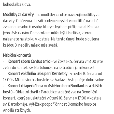
bohoslužba slova.
Modlitby za dar víry
– na modlitby za ulice navazují modlitby za
dar víry. Od června do září budeme myslet v modlitbě na sobě
zvolenou osobu či osoby, kterým bychom přáli poznat Krista a
jeho lásku k nám. Pomocníkem může být i kartička, kterou
naleznete na stolku v kostele. Na tento úmysl bude sloužena
každou 3. neděli v měsíci mše svatá.
Nabídka koncertů
-
Koncert sboru Cantus amici
– ve čtvrtek 5. června v 18:00 jste
zváni do kostela sv. Bartoloměje na již tradiční jarní koncert.
-
Koncert vokálního uskupení Kvintetky
– v neděli 8. června od
17:00 v Mikulovicích v kostele sv. Václava. Vstupné je dobrovolné.
-
Koncert chlapeckého a mužského sboru Bonifantes a dalších
hostů
– Oblastní charita Pardubice srdečně zve na Benefiční
koncert, který se uskuteční v úterý 10. června v 17:00 v kostele
sv. Bartoloměje. Výtěžek podpoří činnost Domácího hospice
Andělů strážných.