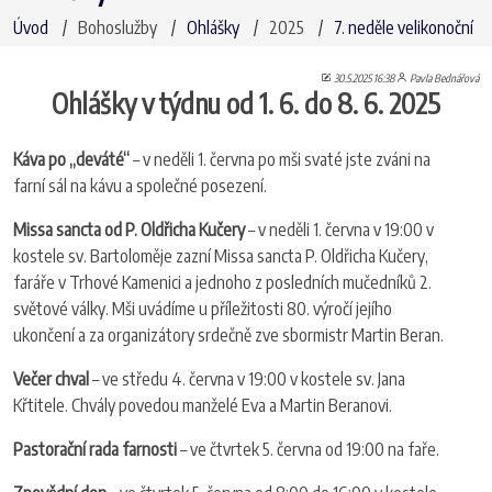
Úvod
Bohoslužby
Ohlášky
2025
7. neděle velikonoční
30.5.2025 16:38
Pavla Bednářová
Ohlášky v týdnu od 1. 6. do 8. 6. 2025
Káva po „deváté“
– v neděli 1. června po mši svaté jste zváni na
farní sál na kávu a společné posezení.
Missa sancta od P. Oldřicha Kučery
– v neděli 1. června v 19:00 v
kostele sv. Bartoloměje zazní Missa sancta P. Oldřicha Kučery,
faráře v Trhové Kamenici a jednoho z posledních mučedníků 2.
světové války. Mši uvádíme u příležitosti 80. výročí jejího
ukončení a za organizátory srdečně zve sbormistr Martin Beran.
Večer chval
– ve středu 4. června v 19:00 v kostele sv. Jana
Křtitele. Chvály povedou manželé Eva a Martin Beranovi.
Pastorační rada farnosti
– ve čtvrtek 5. června od 19:00 na faře.