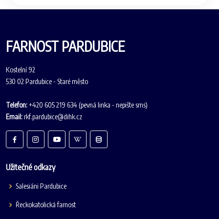
FARNOST PARDUBICE
Kostelní 92
530 02 Pardubice - Staré město
Telefon:
+420 605 219 634 (pevná linka - nepište sms)
Email:
rkf.pardubice@dihk.cz
Užitečné odkazy
Salesiáni Pardubice
Řeckokatolická farnost