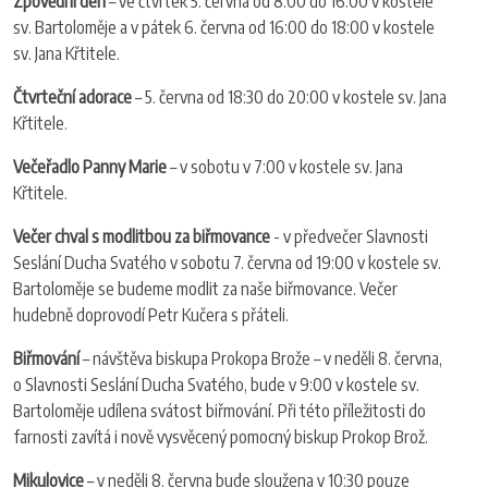
Zpovědní den
– ve čtvrtek 5. června od 8:00 do 16:00 v kostele
sv. Bartoloměje a v pátek 6. června od 16:00 do 18:00 v kostele
sv. Jana Křtitele.
Čtvrteční adorace
– 5. června od 18:30 do 20:00 v kostele sv. Jana
Křtitele.
Večeřadlo Panny Marie
– v sobotu v 7:00 v kostele sv. Jana
Křtitele.
Večer chval s modlitbou za biřmovance
- v předvečer Slavnosti
Seslání Ducha Svatého v sobotu 7. června od 19:00 v kostele sv.
Bartoloměje se budeme modlit za naše biřmovance. Večer
hudebně doprovodí Petr Kučera s přáteli.
Biřmování
– návštěva biskupa Prokopa Brože – v neděli 8. června,
o Slavnosti Seslání Ducha Svatého, bude v 9:00 v kostele sv.
Bartoloměje udílena svátost biřmování. Při této příležitosti do
farnosti zavítá i nově vysvěcený pomocný biskup Prokop Brož.
Mikulovice
– v neděli 8. června bude sloužena v 10:30 pouze