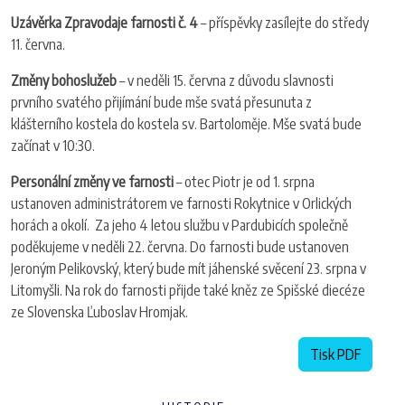
Uzávěrka Zpravodaje farnosti č. 4
– příspěvky zasílejte do středy
11. června.
Změny bohoslužeb
– v neděli 15. června z důvodu slavnosti
prvního svatého přijímání bude mše svatá přesunuta z
klášterního kostela do kostela sv. Bartoloměje. Mše svatá bude
začínat v 10:30.
Personální změny ve farnosti
– otec Piotr je od 1. srpna
ustanoven administrátorem ve farnosti Rokytnice v Orlických
horách a okolí. Za jeho 4 letou službu v Pardubicích společně
poděkujeme v neděli 22. června. Do farnosti bude ustanoven
Jeroným Pelikovský, který bude mít jáhenské svěcení 23. srpna v
Litomyšli. Na rok do farnosti přijde také kněz ze Spišské diecéze
ze Slovenska Ľuboslav Hromjak.
Tisk PDF