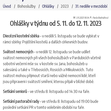
Úvod
Bohoslužby
Ohlášky
2023
31. neděle v mezidobí
3.11.2023 18:34
Pavla Bednářová
Ohlášky v týdnu od 5. 11. do 12. 11. 2023
Diecézní kostelní sbírka
– v neděli 5. listopadu se bude vybírat v
rámci sbírky: Pojištění kostelů a dalších církevních budov.
Svátost nemocných
– v neděli 12. listopadu se bude udílet
svátost nemocných při všech bohoslužbách v Pardubicích včetně
sobotní večerní mše sv. v kostele sv. Jana, bohoslužeb u
salesiánů a také v Třebosicích, Rosicích a Mikulovicích. Tuto
svátost mohou přijmout starší nebo vážně nemocní lidé, kteří
jsou připraveni i svátostí smíření, kterou přijali v blízké době.
Setkání seniorů
– ve středu 8. listopadu od 14:30 na faře.
Setkání pastorační rady
– ve středu 8. listopadu od 19:00 bude
poslední setkání PR v tomto volebním období na faře.