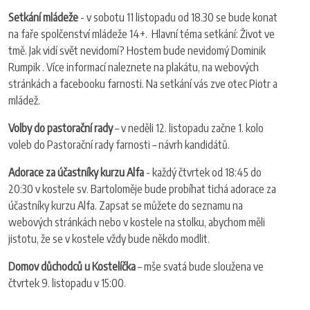
Setkání mládeže
- v sobotu 11 listopadu od 18.30 se bude konat
na faře spolčenství mládeže 14+. Hlavní téma setkání: Život ve
tmě. Jak vidí svět nevidomí? Hostem bude nevidomý Dominik
Rumpik . Více informací naleznete na plakátu, na webových
stránkách a facebooku farnosti. Na setkání vás zve otec Piotr a
mládež.
Volby do pastorační rady
– v neděli 12. listopadu začne 1. kolo
voleb do Pastorační rady farnosti – návrh kandidátů.
Adorace za účastníky kurzu Alfa
- každý čtvrtek od 18:45 do
20:30 v kostele sv. Bartoloměje bude probíhat tichá adorace za
účastníky kurzu Alfa. Zapsat se můžete do seznamu na
webových stránkách nebo v kostele na stolku, abychom měli
jistotu, že se v kostele vždy bude někdo modlit.
Domov důchodců u Kostelíčka
– mše svatá bude sloužena ve
čtvrtek 9. listopadu v 15:00.