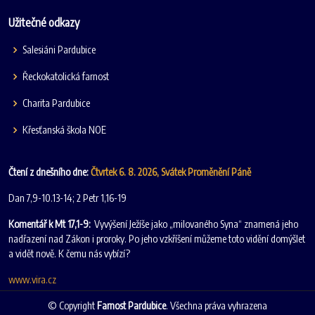
Užitečné odkazy
Salesiáni Pardubice
Řeckokatolická farnost
Charita Pardubice
Křesťanská škola NOE
Čtení z dnešního dne:
Čtvrtek 6. 8. 2026, Svátek Proměnění Páně
Dan 7,9-10.13-14; 2 Petr 1,16-19
Komentář k Mt 17,1-9:
Vyvýšení Ježíše jako „milovaného Syna“ znamená jeho
nadřazení nad Zákon i proroky. Po jeho vzkříšení můžeme toto vidění domýšlet
a vidět nově. K čemu nás vybízí?
www.vira.cz
© Copyright
Farnost Pardubice
. Všechna práva vyhrazena