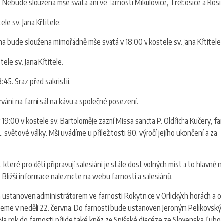
e. Nebude sloužena mše svatá ani ve farnosti Mikulovice, Třebosice a Ros
le sv. Jana Křtitele.
na bude sloužena mimořádně mše svatá v 18:00 v kostele sv. Jana Křtitele
ele sv. Jana Křtitele.
:45. Sraz před sakristií.
 zváni na farní sál na kávu a společné posezení.
 v 19:00 v kostele sv. Bartoloměje zazní Missa sancta P. Oldřicha Kučery, fa
světové války. Mši uvádíme u příležitosti 80. výročí jejího ukončení a za
které pro děti připravují salesiáni je stále dost volných míst a to hlavně 
. Bližší informace naleznete na webu farnosti a salesiánů.
na ustanoven administrátorem ve farnosti Rokytnice v Orlických horách a ok
jeme v neděli 22. června. Do farnosti bude ustanoven Jeroným Pelikovský
 Na rok do farnosti přijde také kněz ze Spišské diecéze ze Slovenska Ľubo