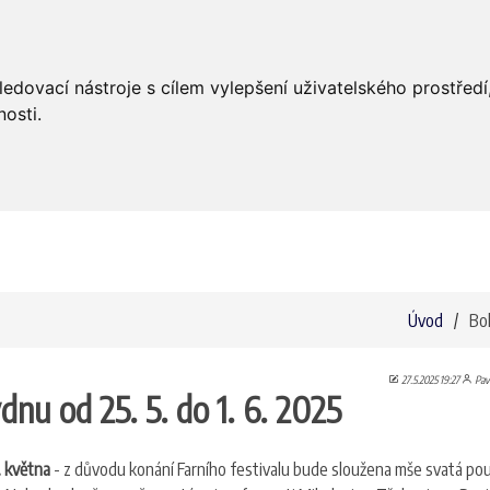
Úvod
Aktuality
Bohoslužby
ledovací nástroje s cílem vylepšení uživatelského prostře
osti.
Úvod
Bo
27.5.2025 19:27
Pav
dnu od 25. 5. do 1. 6. 2025
. května
- z důvodu konání Farního festivalu bude sloužena mše svatá po