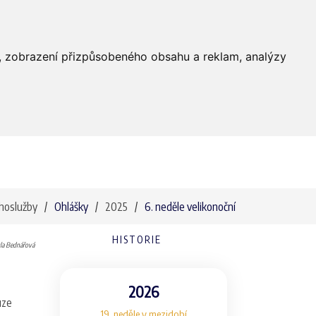
Farnost
Služby
Média
Kontakty
dí, zobrazení přizpůsobeného obsahu a reklam, analýzy
hoslužby
Ohlášky
2025
6. neděle velikonoční
HISTORIE
la Bednářová
2026
uze
19. neděle v mezidobí