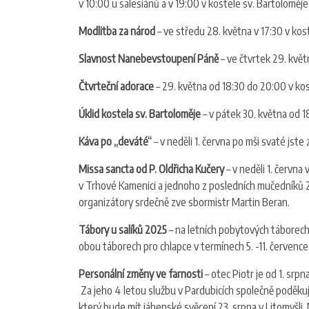
v 10:00 u salesiánů a v 19:00 v kostele sv. Bartoloměj
Modlitba za národ
– ve středu 28. května v 17:30 v koste
Slavnost Nanebevstoupení Páně
– ve čtvrtek 29. květ
Čtvrteční adorace
– 29. května od 18:30 do 20:00 v kost
Úklid kostela sv. Bartoloměje
– v pátek 30. května od 18
Káva po „deváté“
– v neděli 1. června po mši svaté jste
Missa sancta od P. Oldřicha Kučery
– v neděli 1. června
v Trhové Kamenici a jednoho z posledních mučedníků 2. 
organizátory srdečně zve sbormistr Martin Beran.
Tábory u salíků 2025
– na letních pobytových táborech, 
obou táborech pro chlapce v termínech 5. -11. července
Personální změny ve farnosti
– otec Piotr je od 1. srp
Za jeho 4 letou službu v Pardubicích společně poděku
který bude mít jáhenské svěcení 23. srpna v Litomyšli.