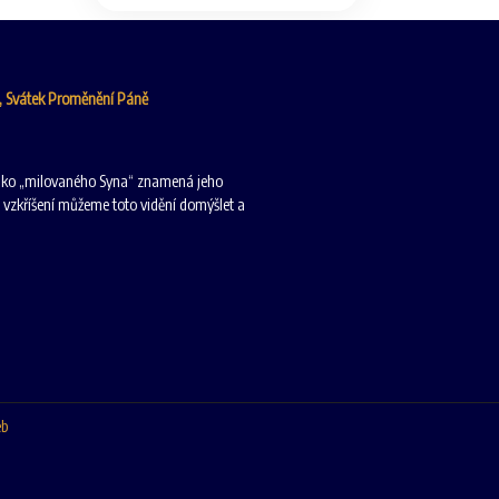
6, Svátek Proměnění Páně
 jako „milovaného Syna“ znamená jeho
 vzkříšení můžeme toto vidění domýšlet a
eb