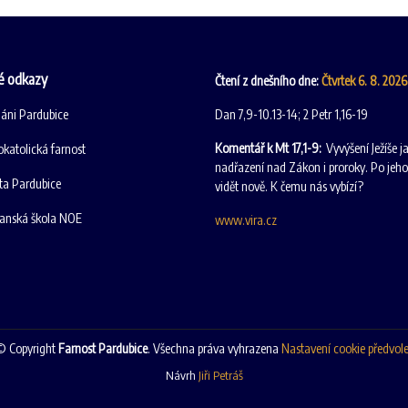
é odkazy
Čtení z dnešního dne:
Čtvrtek 6. 8. 202
iáni Pardubice
Dan 7,9-10.13-14; 2 Petr 1,16-19
Komentář k Mt 17,1-9:
Vyvýšení Ježíše
katolická farnost
nadřazení nad Zákon i proroky. Po jeho
ta Pardubice
vidět nově. K čemu nás vybízí?
ťanská škola NOE
www.vira.cz
 Copyright
Farnost Pardubice
. Všechna práva vyhrazena
Nastavení cookie předvol
Návrh
Jiři Petráš