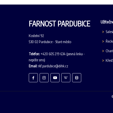
FARNOST PARDUBICE
Užitečn
Sales
Kostelní 92
Řecko
530 02 Pardubice - Staré město
Chari
Telefon:
+420 605 219 634 (pevná linka -
nepište sms)
Křes
Email:
rkf.pardubice@dihk.cz
©