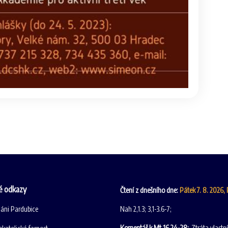
é odkazy
Čtení z dnešního dne:
Pátek 7. 8. 2026,
iáni Pardubice
Nah 2,1.3; 3,1-3.6-7;
Komentář k Mt 16,24-28:
Ztráta vlastn