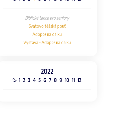
Biblické tance pro seniory
Svatovojtěšská pouť
Adopce na dálku
Výstava - Adopce na dálku
2022
1
2
3
4
5
6
7
8
9
10
11
12