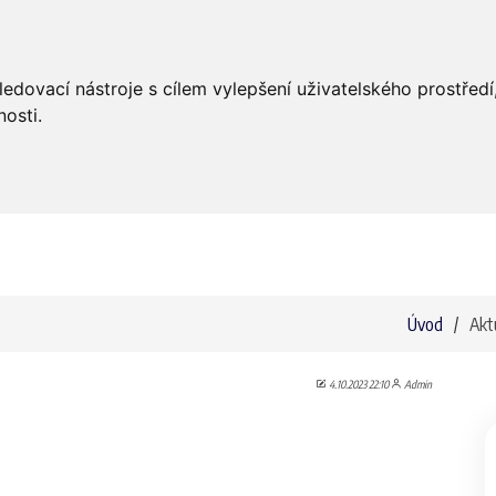
Úvod
Aktuality
Bohoslužby
ledovací nástroje s cílem vylepšení uživatelského prostře
osti.
Úvod
Akt
4.10.2023 22:10
Admin