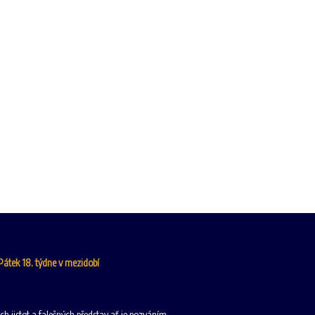
 Pátek 18. týdne v mezidobí
ích jistot a falešných představ ať je pozváním