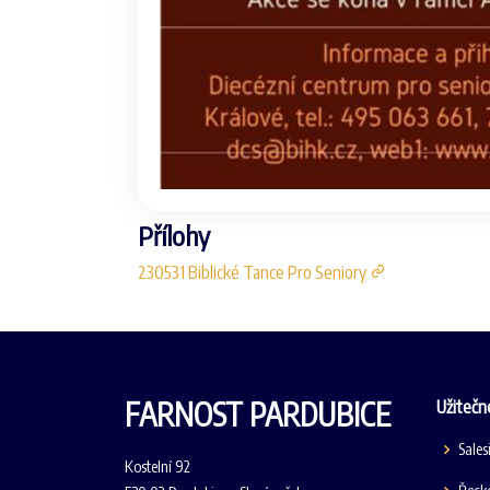
Přílohy
230531 Biblické Tance Pro Seniory
FARNOST PARDUBICE
Užitečn
Sales
Kostelní 92