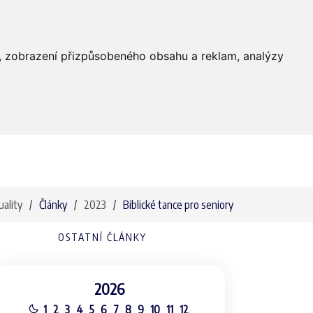
Farnost
Služby
Média
Kontakty
dí, zobrazení přizpůsobeného obsahu a reklam, analýzy
uality
Články
2023
Biblické tance pro seniory
OSTATNÍ ČLÁNKY
2026
1
2
3
4
5
6
7
8
9
10
11
12