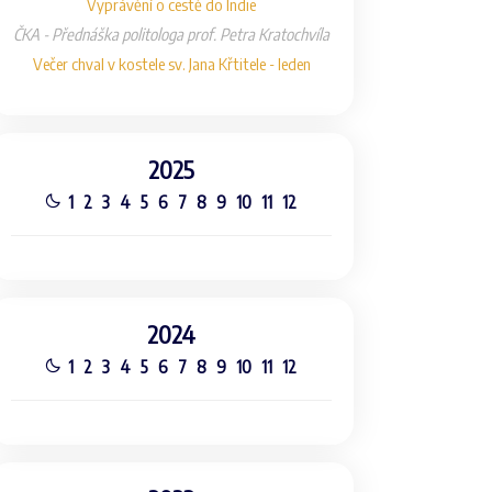
Vyprávění o cestě do Indie
ČKA - Přednáška politologa prof. Petra Kratochvíla
Večer chval v kostele sv. Jana Křtitele - leden
2025
1
2
3
4
5
6
7
8
9
10
11
12
2024
1
2
3
4
5
6
7
8
9
10
11
12