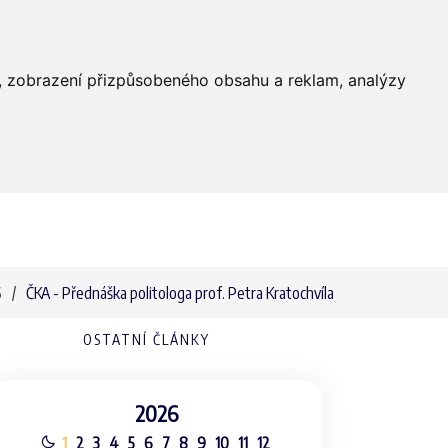
Farnost
Služby
Média
Kontakty
dí, zobrazení přizpůsobeného obsahu a reklam, analýzy
6
ČKA - Přednáška politologa prof. Petra Kratochvíla
OSTATNÍ ČLÁNKY
2026
1
2
3
4
5
6
7
8
9
10
11
12