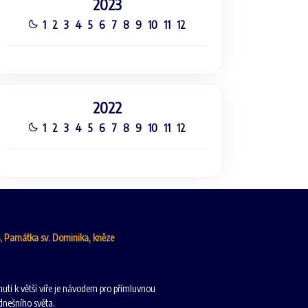
2023
1
2
3
4
5
6
7
8
9
10
11
12
2022
1
2
3
4
5
6
7
8
9
10
11
12
6, Památka sv. Dominika, kněze
nutí k větší víře je návodem pro přímluvnou
 dnešního světa.