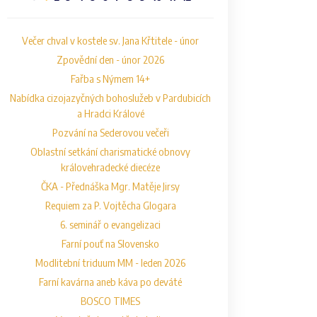
Večer chval v kostele sv. Jana Křtitele - únor
Zpovědní den - únor 2026
Fařba s Nýmem 14+
Nabídka cizojazyčných bohoslužeb v Pardubicích
a Hradci Králové
Pozvání na Sederovou večeři
Oblastní setkání charismatické obnovy
královehradecké diecéze
ČKA - Přednáška Mgr. Matěje Jirsy
Requiem za P. Vojtěcha Glogara
6. seminář o evangelizaci
Farní pouť na Slovensko
Modlitební triduum MM - leden 2026
Farní kavárna aneb káva po deváté
BOSCO TIMES