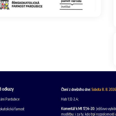
é odkazy
Čtení z dnešního dne:
Sobota 8. 8. 202
iáni Pardubice
Hab 1,12-2,4;
Komentář k Mt 17,14-20:
Ježíšovo vybíd
katolická farnost
modlitbu: i za ty, kdo trpí rozpolceností