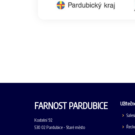
FARNOST PARDUBICE
Užitečn
Sales
Kostelní 92
Řecko
530 02 Pardubice - Staré město