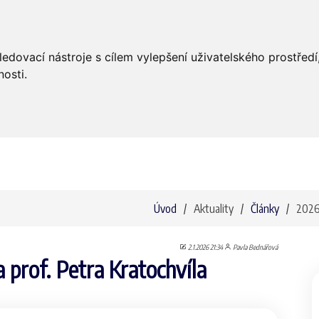
Úvod
Aktuality
Bohoslužby
ledovací nástroje s cílem vylepšení uživatelského prostře
osti.
Úvod
Aktuality
Články
202
2.1.2026 21:34
Pavla Bednářová
 prof. Petra Kratochvíla