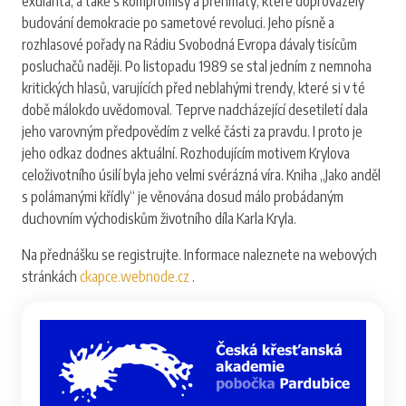
exulanta, a také s kompromisy a přehmaty, které doprovázely
budování demokracie po sametové revoluci. Jeho písně a
rozhlasové pořady na Rádiu Svobodná Evropa dávaly tisícům
posluchačů naději. Po listopadu 1989 se stal jedním z nemnoha
kritických hlasů, varujících před neblahými trendy, které si v té
době málokdo uvědomoval. Teprve nadcházející desetiletí dala
jeho varovným předpovědím z velké části za pravdu. I proto je
jeho odkaz dodnes aktuální. Rozhodujícím motivem Krylova
celoživotního úsilí byla jeho velmi svérázná víra. Kniha „Jako anděl
s polámanými křídly“ je věnována dosud málo probádaným
duchovním východiskům životního díla Karla Kryla.
Na přednášku se registrujte. Informace naleznete na webových
stránkách
ckapce.webnode.cz
.