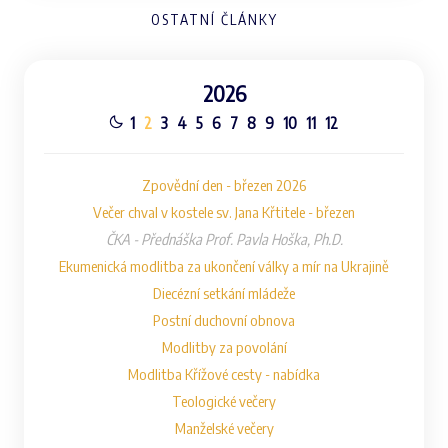
OSTATNÍ ČLÁNKY
2026
1
2
3
4
5
6
7
8
9
10
11
12
Zpovědní den - březen 2026
Večer chval v kostele sv. Jana Křtitele - březen
ČKA - Přednáška Prof. Pavla Hoška, Ph.D.
Ekumenická modlitba za ukončení války a mír na Ukrajině
Diecézní setkání mládeže
Postní duchovní obnova
Modlitby za povolání
Modlitba Křížové cesty - nabídka
Teologické večery
Manželské večery