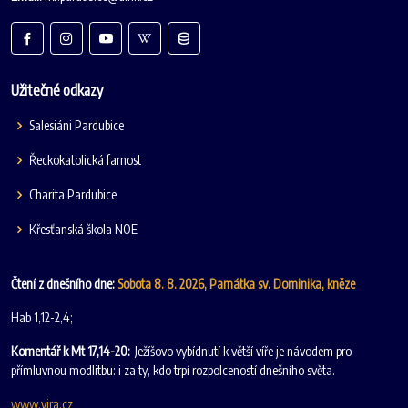
Užitečné odkazy
Salesiáni Pardubice
Řeckokatolická farnost
Charita Pardubice
Křesťanská škola NOE
Čtení z dnešního dne:
Sobota 8. 8. 2026, Památka sv. Dominika, kněze
Hab 1,12-2,4;
Komentář k Mt 17,14-20:
Ježíšovo vybídnutí k větší víře je návodem pro
přímluvnou modlitbu: i za ty, kdo trpí rozpolceností dnešního světa.
www.vira.cz