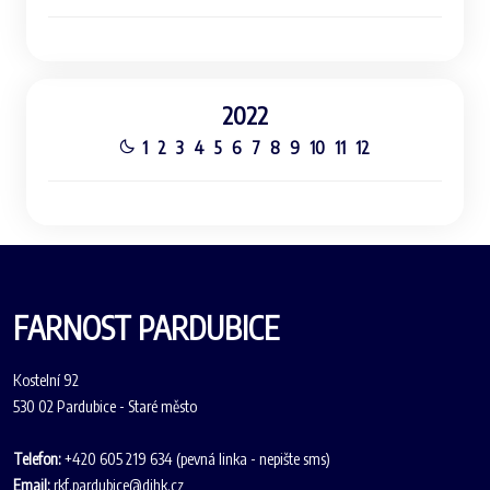
2022
1
2
3
4
5
6
7
8
9
10
11
12
FARNOST PARDUBICE
Kostelní 92
530 02 Pardubice - Staré město
Telefon:
+420 605 219 634 (pevná linka - nepište sms)
Email:
rkf.pardubice@dihk.cz