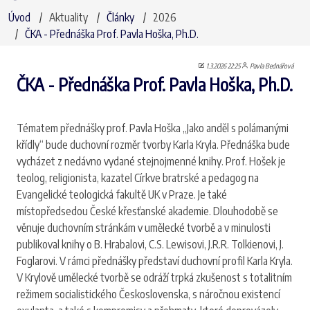
Úvod
Aktuality
Články
2026
ČKA - Přednáška Prof. Pavla Hoška, Ph.D.
1.3.2026 22:25
Pavla Bednářová
ČKA - Přednáška Prof. Pavla Hoška, Ph.D.
Tématem přednášky prof. Pavla Hoška „Jako anděl s polámanými
křídly“ bude duchovní rozměr tvorby Karla Kryla. Přednáška bude
vycházet z nedávno vydané stejnojmenné knihy. Prof. Hošek je
teolog, religionista, kazatel Církve bratrské a pedagog na
Evangelické teologická fakultě UK v Praze. Je také
místopředsedou České křesťanské akademie. Dlouhodobě se
věnuje duchovním stránkám v umělecké tvorbě a v minulosti
publikoval knihy o B. Hrabalovi, C.S. Lewisovi, J.R.R. Tolkienovi, J.
Foglarovi. V rámci přednášky představí duchovní profil Karla Kryla.
V Krylově umělecké tvorbě se odráží trpká zkušenost s totalitním
režimem socialistického Československa, s náročnou existencí