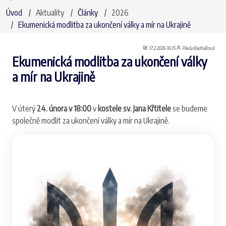
Úvod
Aktuality
Články
2026
Ekumenická modlitba za ukončení války a mír na Ukrajině
17.2.2026 16:15
Pavla Bednářová
Ekumenická modlitba za ukončení války
a mír na Ukrajině
V úterý
24. února v 18:00
v
kostele sv. Jana Křtitele
se budeme
společně modlit za ukončení války a mír na Ukrajině.