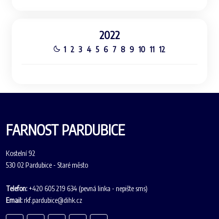
2022
1
2
3
4
5
6
7
8
9
10
11
12
FARNOST PARDUBICE
Kostelní 92
530 02 Pardubice - Staré město
Telefon:
+420 605 219 634 (pevná linka - nepište sms)
Email:
rkf.pardubice@dihk.cz