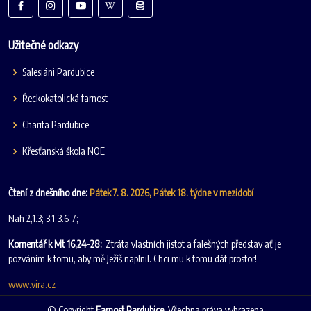
Užitečné odkazy
Salesiáni Pardubice
Řeckokatolická farnost
Charita Pardubice
Křesťanská škola NOE
Čtení z dnešního dne:
Pátek 7. 8. 2026, Pátek 18. týdne v mezidobí
Nah 2,1.3; 3,1-3.6-7;
Komentář k Mt 16,24-28:
Ztráta vlastních jistot a falešných představ ať je
pozváním k tomu, aby mě Ježíš naplnil. Chci mu k tomu dát prostor!
www.vira.cz
© Copyright
Farnost Pardubice
. Všechna práva vyhrazena