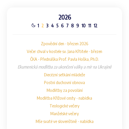
2026
1
2
3
4
5
6
7
8
9
10
11
12
Zpovědní den - březen 2026
Večer chval v kostele sv. Jana Křtitele - březen
ČKA - Přednáška Prof. Pavla Hoška, Ph.D.
Ekumenická modlitba za ukončení války a mír na Ukrajině
Diecézní setkání mládeže
Postní duchovní obnova
Modlitby za povolání
Modlitba Křížové cesty - nabídka
Teologické večery
Manželské večery
Mše svaté ve slovenštině - nabídka