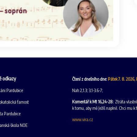
é odkazy
Čtení z dnešního dne:
Pátek 7. 8. 2026,
iáni Pardubice
Nah 2,1.3; 3,1-3.6-7;
Komentář k Mt 16,24-28:
Ztráta vlastn
katolická farnost
k tomu, aby mě Ježíš naplnil. Chci mu k 
ta Pardubice
www.vira.cz
ťanská škola NOE