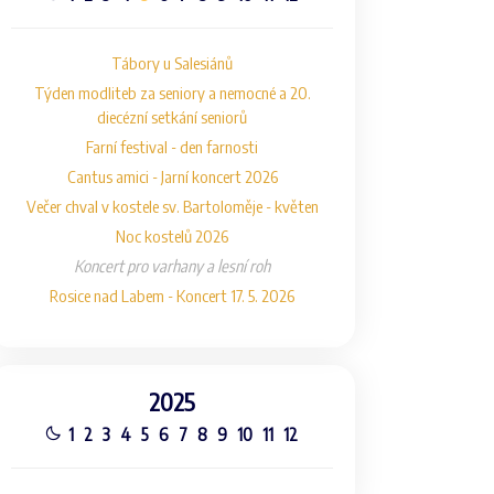
Tábory u Salesiánů
Týden modliteb za seniory a nemocné a 20.
diecézní setkání seniorů
Farní festival - den farnosti
Cantus amici - Jarní koncert 2026
Večer chval v kostele sv. Bartoloměje - květen
Noc kostelů 2026
Koncert pro varhany a lesní roh
Rosice nad Labem - Koncert 17. 5. 2026
2025
1
2
3
4
5
6
7
8
9
10
11
12