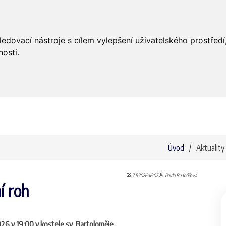
Úvod
Aktuality
Bohoslužby
ledovací nástroje s cílem vylepšení uživatelského prostře
osti.
Úvod
Aktuality
7.5.2026 16:07
Pavla Bednářová
í roh
026 v 19:00 v kostele sv. Bartoloměje.