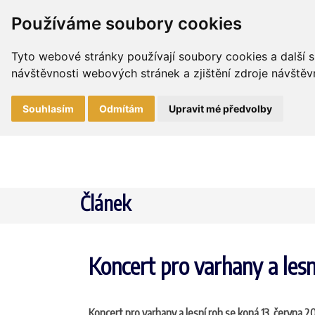
Používáme soubory cookies
Tyto webové stránky používají soubory cookies a další s
návštěvnosti webových stránek a zjištění zdroje návštěvn
Souhlasím
Odmítám
Upravit mé předvolby
Článek
Koncert pro varhany a lesn
Koncert pro varhany a lesní roh se koná 13. června 2