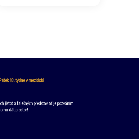
 Pátek 18. týdne v mezidobí
ích jistot a falešných představ ať je pozváním
tomu dát prostor!