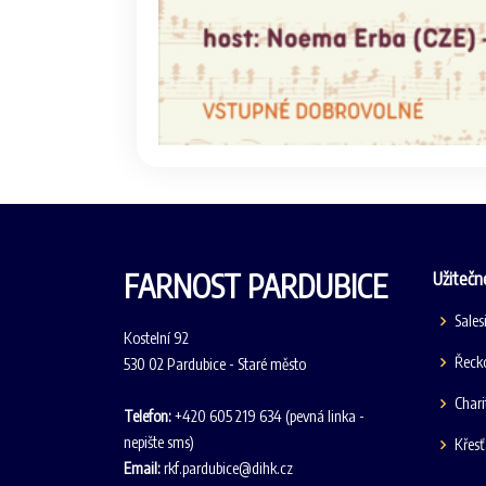
FARNOST PARDUBICE
Užitečn
Sales
Kostelní 92
Řecko
530 02 Pardubice - Staré město
Chari
Telefon:
+420 605 219 634 (pevná linka -
nepište sms)
Křes
Email:
rkf.pardubice@dihk.cz