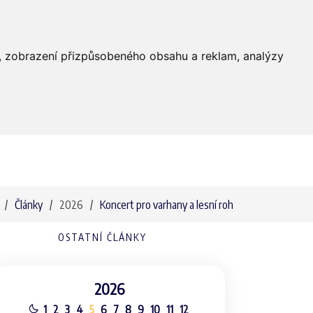
Farnost
Služby
Média
Kontakty
dí, zobrazení přizpůsobeného obsahu a reklam, analýzy
Články
2026
Koncert pro varhany a lesní roh
OSTATNÍ ČLÁNKY
2026
1
2
3
4
5
6
7
8
9
10
11
12