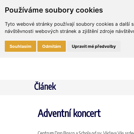
Používáme soubory cookies
Tyto webové stránky používají soubory cookies a další s
návštěvnosti webových stránek a zjištění zdroje návštěvn
Souhlasím
Odmítám
Upravit mé předvolby
Článek
Adventní koncert
Centrum Don Bosco a Schola od sv. Václava Vás srdečn