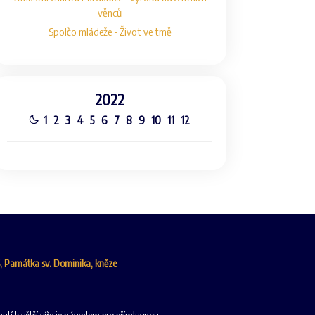
věnců
Spolčo mládeže - Život ve tmě
2022
1
2
3
4
5
6
7
8
9
10
11
12
6, Památka sv. Dominika, kněze