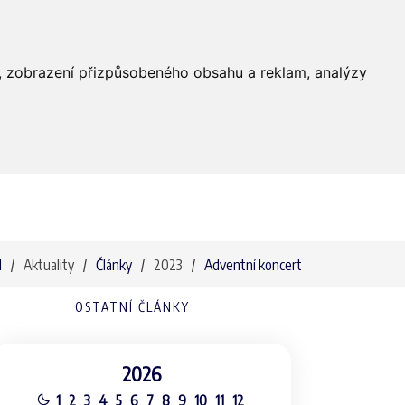
Farnost
Služby
Média
Kontakty
dí, zobrazení přizpůsobeného obsahu a reklam, analýzy
d
Aktuality
Články
2023
Adventní koncert
OSTATNÍ ČLÁNKY
2026
1
2
3
4
5
6
7
8
9
10
11
12