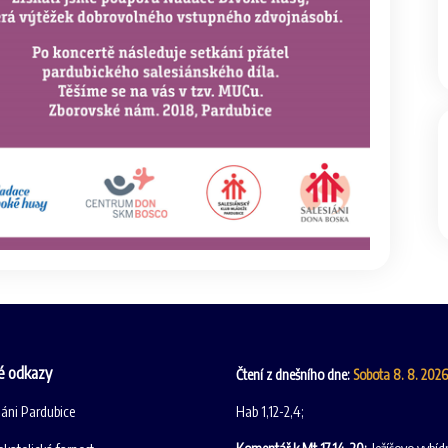
é odkazy
Čtení z dnešního dne:
Sobota 8. 8. 202
iáni Pardubice
Hab 1,12-2,4;