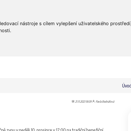
Úvod
Aktuality
Bohoslužby
ledovací nástroje s cílem vylepšení uživatelského prostře
osti.
Úvo
21.11.2023 18:09
Pavla Bednářová
ě zvou v neděli 10. prosince v 17:00 na tradiční benefiční