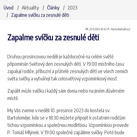
Úvod
Aktuality
Články
2023
Zapalme svíčku za zesnulé děti
23.11.2023 16:42
Pavla Bednářová
Zapalme svíčku za zesnulé děti
Druhou prosincovou neděli je každoročně na celém světě
připomínán Světový den zesnulých dětí. V 19:00 místního času
zapalují rodiče, příbuzní a přátelé zesnulých dětí ve všech zemích
světa svíčky a vytvářejí tak celosvětový vzpomínkový most.
Zapálit může svíčku i každý sám doma nebo na jiném důvěrném
místě.
My Vás zveme v neděli 10. prosince 2023 do kostela sv.
Bartoloměje, kde se v 18:30 můžete připojit k ostatním rodičům
tichou vzpomínkou a společnou modlitbou. Vzpomínkou provede
P. Tomáš Mlýnek. V 19:00 společně zapálíme svíčky. Poté bude