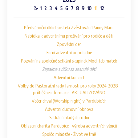
1
2
3
4
5
6
7
8
9
10
11
12
Předvánoční úklid kostela Zvěstování Panny Marie
Nabídka k adventnímu prožívání pro rodiče a děti
Zpovědní den
Farní adventní odpoledne
Pozvání na společné setkání skupinek Modliteb matek
Zapalme svíčku za zesnulé děti
Adventní koncert
Volby do Pastorační rady farnosti pro roky 2024-2028 -
průběžné informace - AKTUALIZOVÁNO
Večer chval (Worship night) v Pardubicích
Adventní duchovní obnova
Setkání mladých rodin
Oblastní charita Pardubice - výroba adventních věnců
Spolčo mládeže - Život ve tmě