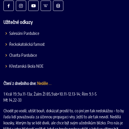
Užitečné odkazy
Salesiáni Pardubice
Řeckokatolická farnost
Charita Pardubice
Křesťanská škola NOE
Čtení z dnešního dne:
Neděle . .
1 Král 19,9a.11-13a; Žalm Žl 85,9ab+10.11-12.13-14; Řím 9,1-5
Mt 14,22-33
Chodit po vodě, utišit bouři, dokázat prostě to, co jiní jen tak nedokážou – to by
řada lidí považovala za účinnou propagaci víry. Ježíš to ale tak nevidí. Nedělá
kousky, kterým by se lidé divili, ale chce být svým učedníkům blízko. Pro nás je
těžké s jeho blízkostí počítat, když se bouře nechce utišit a když se cítíme být