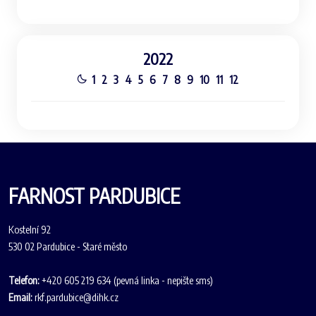
2022
1
2
3
4
5
6
7
8
9
10
11
12
FARNOST PARDUBICE
Kostelní 92
530 02 Pardubice - Staré město
Telefon:
+420 605 219 634 (pevná linka - nepište sms)
Email:
rkf.pardubice@dihk.cz