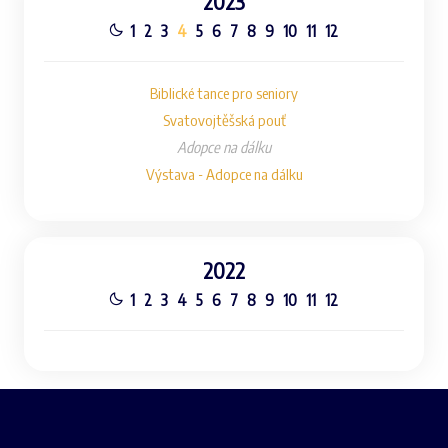
2023
1
2
3
4
5
6
7
8
9
10
11
12
Biblické tance pro seniory
Svatovojtěšská pouť
Adopce na dálku
Výstava - Adopce na dálku
2022
1
2
3
4
5
6
7
8
9
10
11
12