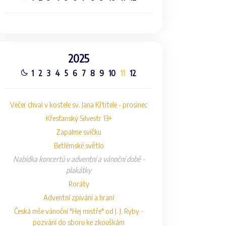
2025
1
2
3
4
5
6
7
8
9
10
11
12
Večer chval v kostele sv. Jana Křtitele - prosinec
Křesťanský Silvestr 13+
Zapalme svíčku
Betlémské světlo
Nabídka koncertů v adventní a vánoční době -
plakátky
Roráty
Adventní zpívání a hraní
Česká mše vánoční "Hej mistře" od J. J. Ryby -
pozvání do sboru ke zkouškám