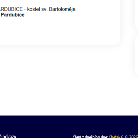
é odkazy
Čtení z dnešního dne:
Čtvrtek 6. 8. 202