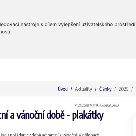
Úvod
Aktuality
Bohoslužby
ledovací nástroje s cílem vylepšení uživatelského prostře
osti.
Úvod
Aktuality
Články
2025
22.12.2025 17:47
Pavla Bednářová
ní a vánoční době - plakátky
 jsou pořádány v době adventní a vánoční. V přílohách