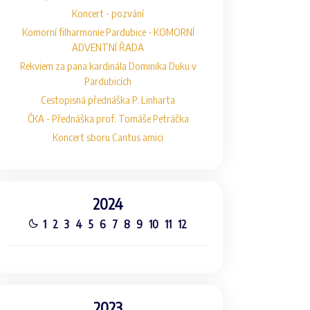
Koncert - pozvání
Komorní filharmonie Pardubice - KOMORNÍ
ADVENTNÍ ŘADA
Rekviem za pana kardinála Dominika Duku v
Pardubicích
Cestopisná přednáška P. Linharta
ČKA - Přednáška prof. Tomáše Petráčka
Koncert sboru Cantus amici
2024
1
2
3
4
5
6
7
8
9
10
11
12
2023