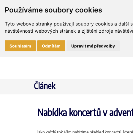
Používáme soubory cookies
Tyto webové stránky používají soubory cookies a další s
návštěvnosti webových stránek a zjištění zdroje návštěvn
Souhlasím
Odmítám
Upravit mé předvolby
Článek
Nabídka koncertů v advent
Jako každý rok Vám nabízíme přehled koncertů, které