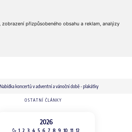
Farnost
Služby
Média
Kontakty
dí, zobrazení přizpůsobeného obsahu a reklam, analýzy
Nabídka koncertů v adventní a vánoční době - plakátky
OSTATNÍ ČLÁNKY
2026
1
2
3
4
5
6
7
8
9
10
11
12