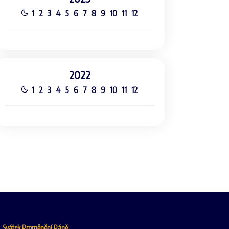
1
2
3
4
5
6
7
8
9
10
11
12
2022
1
2
3
4
5
6
7
8
9
10
11
12
6, Svátek Proměnění Páně