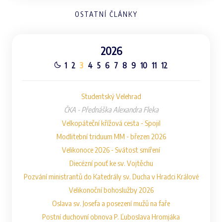
OSTATNÍ ČLÁNKY
2026
1
2
3
4
5
6
7
8
9
10
11
12
Studentský Velehrad
ČKA - Přednáška Alexandra Fleka
Velkopáteční křížová cesta - Spojil
Modlitební triduum MM - březen 2026
Velikonoce 2026 - Svátost smíření
Diecézní pouť ke sv. Vojtěchu
Pozvání ministrantů do Katedrály sv. Ducha v Hradci Králové
Velikonoční bohoslužby 2026
Oslava sv. Josefa a posezení mužů na faře
Postní duchovní obnova P. Ľuboslava Hromjáka