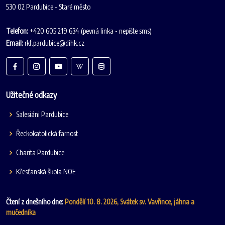
530 02 Pardubice - Staré město
Telefon:
+420 605 219 634 (pevná linka - nepište sms)
Email:
rkf.pardubice@dihk.cz
Užitečné odkazy
Salesiáni Pardubice
Řeckokatolická farnost
Charita Pardubice
Křesťanská škola NOE
Čtení z dnešního dne:
Pondělí 10. 8. 2026, Svátek sv. Vavřince, jáhna a
mučedníka