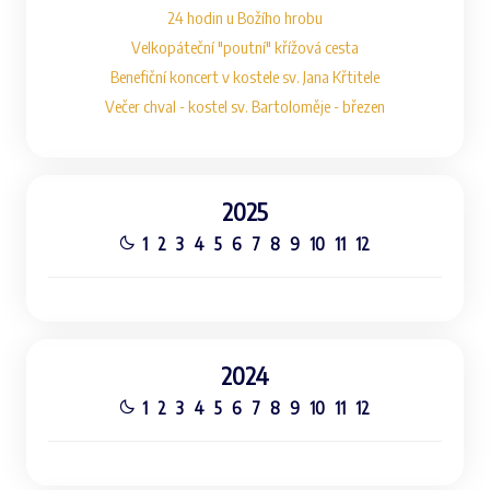
24 hodin u Božího hrobu
Velkopáteční "poutní" křížová cesta
Benefiční koncert v kostele sv. Jana Křtitele
Večer chval - kostel sv. Bartoloměje - březen
2025
1
2
3
4
5
6
7
8
9
10
11
12
2024
1
2
3
4
5
6
7
8
9
10
11
12