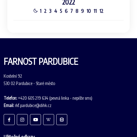
2022
1
2
3
4
5
6
7
8
9
10
11
12
FARNOST PARDUBICE
Kostelní 92
530 02 Pardubice - Staré město
Telefon:
+420 605 219 634 (pevná linka - nepište sms)
Email:
rkf.pardubice@dihk.cz
Užitečné odkazy