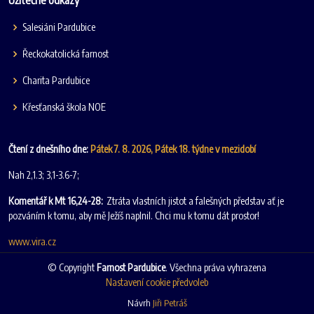
Salesiáni Pardubice
Řeckokatolická farnost
Charita Pardubice
Křesťanská škola NOE
Čtení z dnešního dne:
Pátek 7. 8. 2026, Pátek 18. týdne v mezidobí
Nah 2,1.3; 3,1-3.6-7;
Komentář k Mt 16,24-28:
Ztráta vlastních jistot a falešných představ ať je
pozváním k tomu, aby mě Ježíš naplnil. Chci mu k tomu dát prostor!
www.vira.cz
© Copyright
Farnost Pardubice
. Všechna práva vyhrazena
Nastavení cookie předvoleb
Návrh
Jiři Petráš