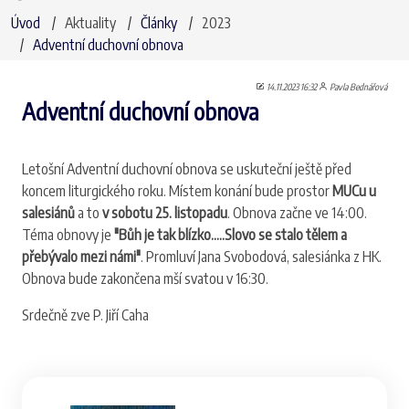
Úvod
Aktuality
Články
2023
Adventní duchovní obnova
14.11.2023 16:32
Pavla Bednářová
Adventní duchovní obnova
Letošní Adventní duchovní obnova se uskuteční ještě před
koncem liturgického roku. Místem konání bude prostor
MUCu u
salesiánů
a to
v sobotu 25. listopadu
. Obnova začne ve 14:00.
Téma obnovy je
"Bůh je tak blízko.....Slovo se stalo tělem a
přebývalo mezi námi"
. Promluví Jana Svobodová, salesiánka z HK.
Obnova bude zakončena mší svatou v 16:30.
Srdečně zve P. Jiří Caha