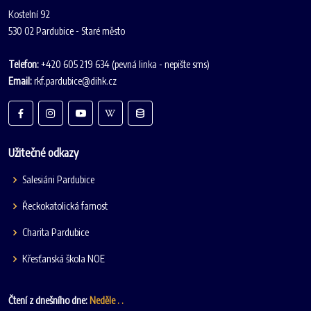
Kostelní 92
530 02 Pardubice - Staré město
Telefon:
+420 605 219 634 (pevná linka - nepište sms)
Email:
rkf.pardubice@dihk.cz
Užitečné odkazy
Salesiáni Pardubice
Řeckokatolická farnost
Charita Pardubice
Křesťanská škola NOE
Čtení z dnešního dne:
Neděle . .