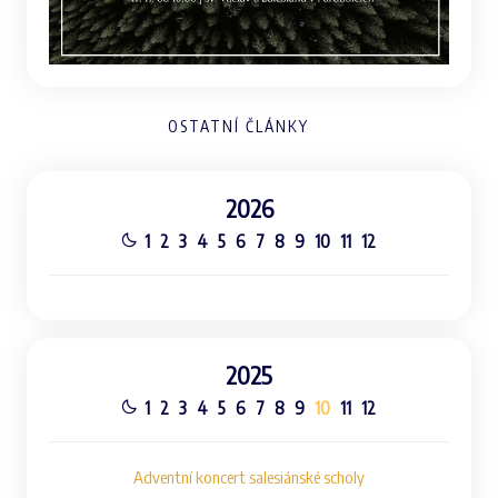
OSTATNÍ ČLÁNKY
2026
1
2
3
4
5
6
7
8
9
10
11
12
2025
1
2
3
4
5
6
7
8
9
10
11
12
Adventní koncert salesiánské scholy