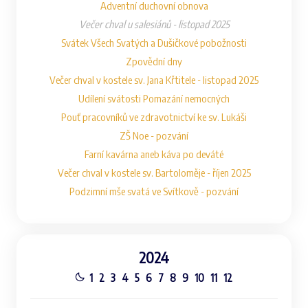
Adventní duchovní obnova
Večer chval u salesiánů - listopad 2025
Svátek Všech Svatých a Dušičkové pobožnosti
Zpovědní dny
Večer chval v kostele sv. Jana Křtitele - listopad 2025
Udílení svátosti Pomazání nemocných
Pouť pracovníků ve zdravotnictví ke sv. Lukáši
ZŠ Noe - pozvání
Farní kavárna aneb káva po deváté
Večer chval v kostele sv. Bartoloměje - říjen 2025
Podzimní mše svatá ve Svítkově - pozvání
2024
1
2
3
4
5
6
7
8
9
10
11
12