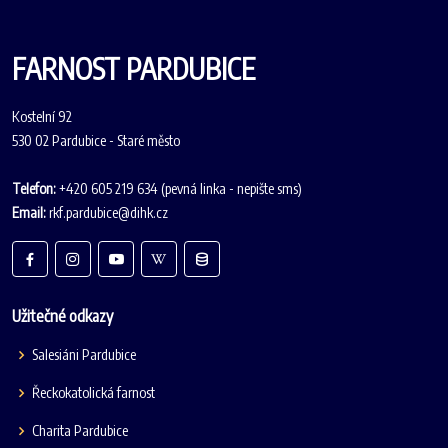
FARNOST PARDUBICE
Kostelní 92
530 02 Pardubice - Staré město
Telefon:
+420 605 219 634 (pevná linka - nepište sms)
Email:
rkf.pardubice@dihk.cz
Užitečné odkazy
Salesiáni Pardubice
Řeckokatolická farnost
Charita Pardubice