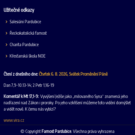
Užitečné odkazy
Salesiáni Pardubice
Řeckokatolická farnost
Charita Pardubice
Křesťanská škola NOE
Čtení z dnešního dne:
Čtvrtek 6. 8. 2026, Svátek Proměnění Páně
Dan 7,9-10.13-14; 2 Petr 1,16-19
Komentář k Mt 17,1-9:
Vyvýšení Ježíše jako „milovaného Syna“ znamená jeho
nadřazení nad Zákon i proroky. Po jeho vzkříšení můžeme toto vidění domýšlet
a vidět nově. K čemu nás vybízí?
www.vira.cz
© Copyright
Farnost Pardubice
. Všechna práva vyhrazena