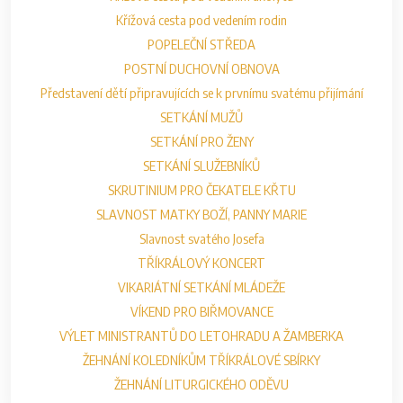
Křížová cesta pod vedením rodin
POPELEČNÍ STŘEDA
POSTNÍ DUCHOVNÍ OBNOVA
Představení dětí připravujících se k prvnímu svatému přijímání
SETKÁNÍ MUŽŮ
SETKÁNÍ PRO ŽENY
SETKÁNÍ SLUŽEBNÍKŮ
SKRUTINIUM PRO ČEKATELE KŘTU
SLAVNOST MATKY BOŽÍ, PANNY MARIE
Slavnost svatého Josefa
TŘÍKRÁLOVÝ KONCERT
VIKARIÁTNÍ SETKÁNÍ MLÁDEŽE
VÍKEND PRO BIŘMOVANCE
VÝLET MINISTRANTŮ DO LETOHRADU A ŽAMBERKA
ŽEHNÁNÍ KOLEDNÍKŮM TŘÍKRÁLOVÉ SBÍRKY
ŽEHNÁNÍ LITURGICKÉHO ODĚVU