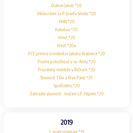
Diakon Jakub *20
Díkůvzdání za P. Josefa Smolu *20
KMB *20
Kokešov *20
Křest *20
Křest *20a
PCE primice novokněze Jakuba Brabence *20
Poutní pobožnost u sv. Anny *20
Prázdniny mládeže v Říčkách *20
Slavnost Těla a Krve Páně *20
Spolčoléto *20
Zahradní slavnost - loučení s P. Filipem *20
2019
1. svaté přijímání *19