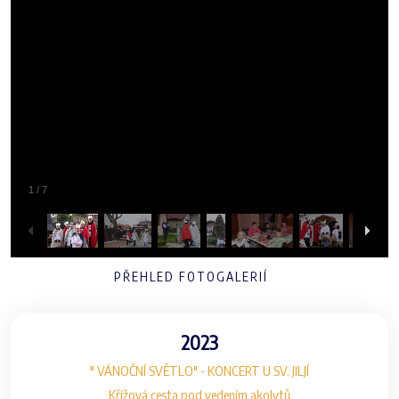
1
/
7
PŘEHLED FOTOGALERIÍ
2023
" VÁNOČNÍ SVĚTLO" - KONCERT U SV. JILJÍ
Křížová cesta pod vedením akolytů