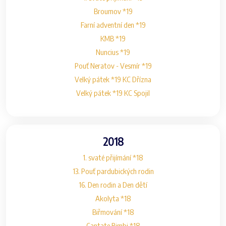
Broumov *19
Farní adventní den *19
KMB *19
Nuncius *19
Pouť Neratov - Vesmír *19
Velký pátek *19 KC Dřízna
Velký pátek *19 KC Spojil
2018
1. svaté přijímání *18
13. Pouť pardubických rodin
16. Den rodin a Den dětí
Akolyta *18
Biřmování *18
Cantate Bimbi *18