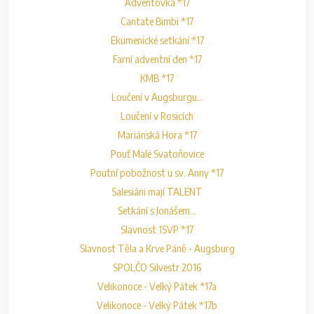
Adventovka *17
Cantate Bimbi *17
Ekumenické setkání *17
Farní adventní den *17
KMB *17
Loučení v Augsburgu...
Loučení v Rosicích
Mariánská Hora *17
Pouť Malé Svatoňovice
Poutní pobožnost u sv. Anny *17
Salesiáni mají TALENT
Setkání s Jonášem...
Slavnost 1SVP *17
Slavnost Těla a Krve Páně - Augsburg
SPOLČO Silvestr 2016
Velikonoce - Velký Pátek *17a
Velikonoce - Velký Pátek *17b