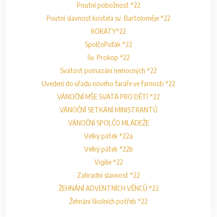
Poutní pobožnost *22
Poutní slavnost kostela sv. Bartoloměje *22
RORÁTY*22
SpolčoPuťák *22
Sv. Prokop *22
Svátost pomazání nemocných *22
Uvedení do úřadu nového faráře ve farnosti *22
VÁNOČNÍ MŠE SVATÁ PRO DĚTÍ *22
VÁNOČNÍ SETKÁNÍ MINISTRANTŮ
VÁNOČNÍ SPOLČO MLÁDEŽE
Velký pátek *22a
Velký pátek *22b
Vigilie *22
Zahradní slavnost *22
ŽEHNÁNÍ ADVENTNÍCH VĚNCŮ *22
Žehnání školních potřeb *22