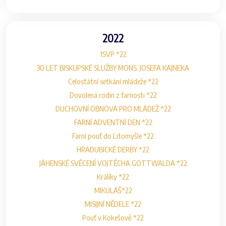
2022
1SVP *22
30 LET BISKUPSKÉ SLUŽBY MONS. JOSEFA KAJNEKA
Celostátní setkání mládeže *22
Dovolená rodin z farnosti *22
DUCHOVNÍ OBNOVA PRO MLÁDEŽ *22
FARNÍ ADVENTNÍ DEN *22
Farní pouť do Litomyšle *22
HRADUBICKÉ DERBY *22
JÁHENSKÉ SVĚCENÍ VOJTĚCHA GOTTWALDA *22
Králíky *22
MIKULÁŠ*22
MISIJNÍ NĚDELE *22
Pouť v Kokešově *22