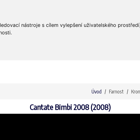
Úvod
Aktuality
Bohoslužby
ledovací nástroje s cílem vylepšení uživatelského prostře
osti.
Úvod
Farnost
Kron
Cantate Bimbi 2008 (2008)