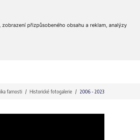
Farnost
Služby
Média
Kontakty
dí, zobrazení přizpůsobeného obsahu a reklam, analýzy
ika farnosti
Historické fotogalerie
2006 - 2023