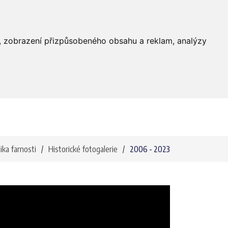
Farnost
Služby
Média
Kontakty
dí, zobrazení přizpůsobeného obsahu a reklam, analýzy
ika farnosti
Historické fotogalerie
2006 - 2023