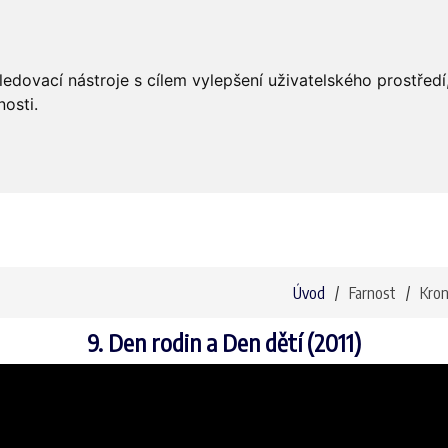
Úvod
Aktuality
Bohoslužby
ledovací nástroje s cílem vylepšení uživatelského prostře
osti.
Úvod
Farnost
Kron
9. Den rodin a Den dětí (2011)