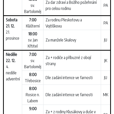
Za dar zdraví a Božího požehnání
sv.
PA
pro celou rodinu
Bartoloměj
Sobota
7:00
Za rodinu Pleskotovu a
PA
21. 12.
Klášterní
Vojtíškovu
21.
18:00
prosince
sv. Jan
Za manžele Skalovy
JU
Křtitel
Neděle
7:00
Za + rodiče a příbuzné z obojí
22. 12.
sv.
JK
strany
4.
Bartoloměj
neděle
8:00
Dle zadání intence ve farnosti
JU
adventní
Třebosice
8:00
Rosice n.
Dle zadání intence ve farnosti
MK
Labem
9:00
Za + z rodiny Klusákovy a duše v