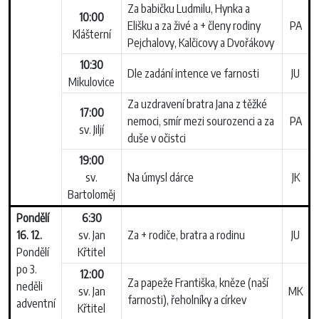
Za babičku Ludmilu, Hynka a
10:00
Elišku a za živé a + členy rodiny
PA
Klášterní
Pejchalovy, Kalčicovy a Dvořákovy
10:30
Dle zadání intence ve farnosti
JU
Mikulovice
Za uzdravení bratra Jana z těžké
17:00
nemoci, smír mezi sourozenci a za
PA
sv. Jiljí
duše v očistci
19:00
sv.
Na úmysl dárce
JK
Bartoloměj
Pondělí
6:30
16. 12.
sv. Jan
Za + rodiče, bratra a rodinu
JU
Pondělí
Křtitel
po 3.
12:00
Za papeže Františka, kněze (naší
neděli
sv. Jan
MK
farnosti), řeholníky a církev
adventní
Křtitel