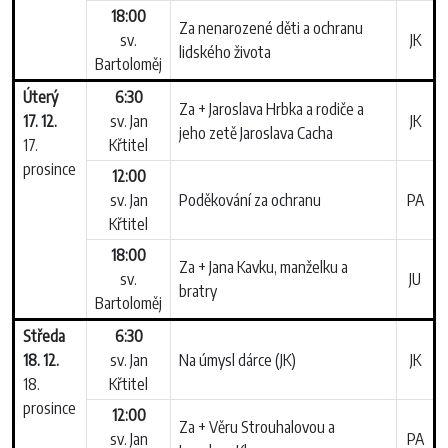
18:00
Za nenarozené děti a ochranu
sv.
JK
lidského života
Bartoloměj
Úterý
6:30
Za + Jaroslava Hrbka a rodiče a
17. 12.
sv. Jan
JK
jeho zetě Jaroslava Cacha
17.
Křtitel
prosince
12:00
sv. Jan
Poděkování za ochranu
PA
Křtitel
18:00
Za + Jana Kavku, manželku a
sv.
JU
bratry
Bartoloměj
Středa
6:30
18. 12.
sv. Jan
Na úmysl dárce (JK)
JK
18.
Křtitel
prosince
12:00
Za + Věru Strouhalovou a
sv. Jan
PA