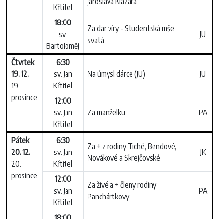
Jaroslava Klazara
Křtitel
18:00
Za dar víry - Studentská mše
sv.
JU
svatá
Bartoloměj
Čtvrtek
6:30
19. 12.
sv. Jan
Na úmysl dárce (JU)
JU
19.
Křtitel
prosince
12:00
sv. Jan
Za manželku
PA
Křtitel
Pátek
6:30
Za + z rodiny Tiché, Bendové,
20. 12.
sv. Jan
JK
Novákové a Skrejčovské
20.
Křtitel
prosince
12:00
Za živé a + členy rodiny
sv. Jan
PA
Panchártkovy
Křtitel
18:00