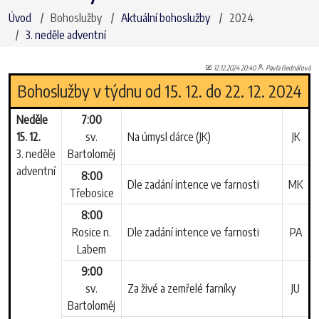
Úvod
Bohoslužby
Aktuální bohoslužby
2024
3. neděle adventní
12.12.2024 20:40
Pavla Bednářová
Bohoslužby v týdnu od 15. 12. do 22. 12. 2024
Neděle
7:00
15. 12.
sv.
Na úmysl dárce (JK)
JK
3. neděle
Bartoloměj
adventní
8:00
Dle zadání intence ve farnosti
MK
Třebosice
8:00
Rosice n.
Dle zadání intence ve farnosti
PA
Labem
9:00
sv.
Za živé a zemřelé farníky
JU
Bartoloměj