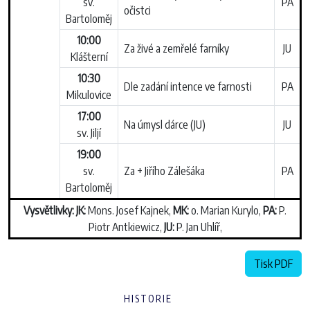
sv.
PA
očistci
Bartoloměj
10:00
Za živé a zemřelé farníky
JU
Klášterní
10:30
Dle zadání intence ve farnosti
PA
Mikulovice
17:00
Na úmysl dárce (JU)
JU
sv. Jiljí
19:00
sv.
Za + Jiřího Zálešáka
PA
Bartoloměj
Vysvětlivky:
JK:
Mons. Josef Kajnek,
MK:
o. Marian Kurylo,
PA:
P.
Piotr Antkiewicz,
JU:
P. Jan Uhlíř,
Tisk PDF
HISTORIE