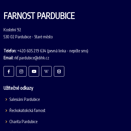
FARNOST PARDUBICE
Kostelní 92
530 02 Pardubice - Staré město
Telefon:
+420 605 219 634 (pevná linka - nepište sms)
Email:
rkf.pardubice@dihk.cz
Užitečné odkazy
Salesiáni Pardubice
Řeckokatolická farnost
Charita Pardubice